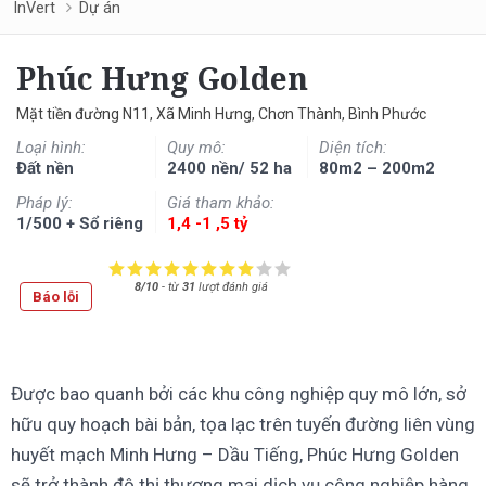
InVert
Dự án
Phúc Hưng Golden
Mặt tiền đường N11, Xã Minh Hưng, Chơn Thành, Bình Phước
Loại hình:
Quy mô:
Diện tích:
Đất nền
2400 nền/ 52 ha
80m2 – 200m2
Pháp lý:
Giá tham khảo:
1/500 + Sổ riêng
1,4 -1 ,5 tỷ
8/10
-
từ
31
lượt đánh giá
Báo lỗi
Được bao quanh bởi các khu công nghiệp quy mô lớn, sở
hữu quy hoạch bài bản, tọa lạc trên tuyến đường liên vùng
huyết mạch Minh Hưng – Dầu Tiếng, Phúc Hưng Golden
sẽ trở thành đô thị thương mại dịch vụ công nghiệp hàng