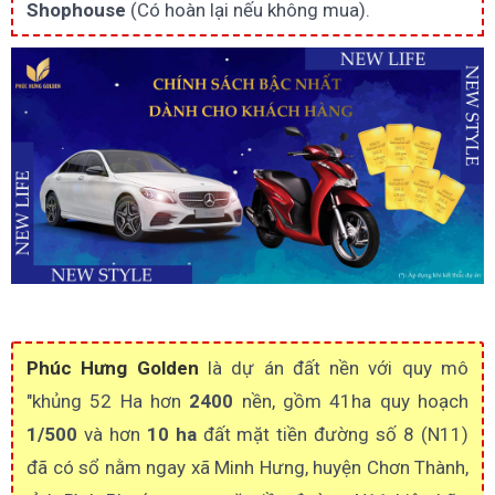
Shophouse
(Có hoàn lại nếu không mua).
Phúc Hưng Golden
là dự án đất nền với quy mô
"khủng 52 Ha hơn
2400
nền, gồm 41ha quy hoạch
1/500
và hơn
10 ha
đất mặt tiền đường số 8 (N11)
đã có sổ nằm ngay xã Minh Hưng, huyện Chơn Thành,