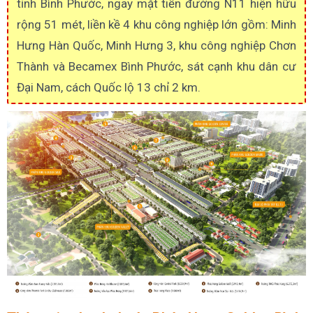
tỉnh Bình Phước, ngay mặt tiền đường N11 hiện hữu
rộng 51 mét, liền kề 4 khu công nghiệp lớn gồm: Minh
Hưng Hàn Quốc, Minh Hưng 3, khu công nghiệp Chơn
Thành và Becamex Bình Phước, sát cạnh khu dân cư
Đại Nam, cách Quốc lộ 13 chỉ 2 km.