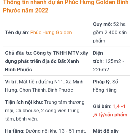
Thông tin nhanh dự án Phúc Hưng Golden Bình
Phước năm 2022
Quy mô:
52 ha
Tên dự án
:
Phúc Hưng Golden
gồm 2.400 sản
phẩm
Chủ đầu tư: Công ty TNHH MTV xây
Diện
dựng phát triển địa ốc Đất Xanh
tích:
125m2 -
Bình Phước
226m2
Vị trí:
Mặt tiền đường N11, Xã Minh
Pháp lý:
Sổ
Hưng, Chơn Thành, Bình Phước
hồng riêng
Tiện ích nội khu:
Trung tâm thương
Giá bán:
1,4 -1
mại, Clubhouse, 2 công viên trung
,5 tỷ/sản phẩm
tâm, bệnh viện.
Hạ tầng:
Đường nội khu 13 - 51 mét,
Mật độ xây