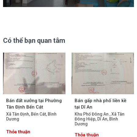
Có thể bạn quan tâm
Bán đất xưởng tại Phường
Bán gấp nhà phố liền kề
Tân Định Bến Cát
tại Dĩ An
Xã Tân Định, Bến Cát, Bình
Khu Phố Đông An , Xã Tân
Dương
Đông Hiệp, Dĩ An, Bình
Dương
Thỏa thuận
Thỏa thuận