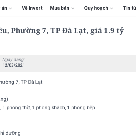
 án
Về Invert
Mua bán
Quy hoạch
Tin t
 Phường 7, TP Đà Lạt, giá 1.9 tỷ
Ngày đăng:
12/03/2021
hường 7, TP Đà Lạt
ằng)
wc, 1 phòng thờ, 1 phòng khách, 1 phòng bếp.
nghỉ dưỡng