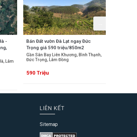
Hà -
Bán Đất vườn Đà Lạt ngay Đức
Dự án Đất
ồng,
Trọng giá 590 triệu/850m2
3 giá 369
Gần Sân Bay Liên Khương, Bình Thạnh,
Mê Linh, L
Đức Trọng, Lâm Đồng
Hà, Lâm
590 Triệu
369 Triệ
LIÊN KẾT
Sitemap