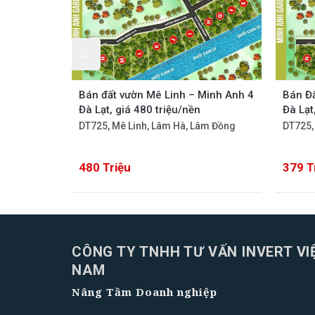
ường Hà
Bán đất vườn Mê Linh – Minh Anh 4
Bán Đấ
 6pn giá
Đà Lạt, giá 480 triệu/nền
Đà Lạt
DT725, Mê Linh, Lâm Hà, Lâm Đồng
DT725,
m Đồng
480 Triệu
379 T
CÔNG TY TNHH TƯ VẤN INVERT VI
NAM
Nâng Tầm Doanh nghiệp