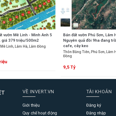
t vườn Mê Linh - Minh Anh 5
Bán đất vườn Phú Sơn, Lâm 
, giá 379 triệu/500m2
Nguyên quả đồi 9ha đang tr
cafe, cây keo
 Mê Linh, Lâm Hà, Lâm Đồng
Thôn Bằng Tiên, Phú Sơn, Lâm 
Đồng
riệu
9,5 Tỷ
VỀ INVERT.VN
TÀI KHOẢN
ỆT
Giới thiệu
Đăng ký
Quy chế hoạt động
Đăng nhập