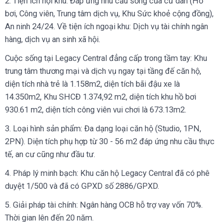
2. Tiện ích nội khu: Đáp ứng nhu cầu sống của cư dân (Hồ
bơi, Công viên, Trung tâm dịch vụ, Khu Sức khoẻ cộng đồng),
An ninh 24/24. Về tiện ích ngoại khu: Dịch vụ tài chính ngân
hàng, dịch vụ an sinh xã hội.
Cuộc sống tại Legacy Central đẳng cấp trong tầm tay: Khu
trung tâm thương mại và dịch vụ ngay tại tầng đế căn hộ,
diện tích nhà trẻ là 1.158m2, diện tích bãi đậu xe là
14.350m2, Khu SHCĐ 1.374,92 m2, diện tích khu hồ bơi
930.61 m2, diện tích công viên vui chơi là 673.13m2.
3. Loại hình sản phẩm: Đa dạng loại căn hộ (Studio, 1PN,
2PN). Diện tích phụ hợp từ 30 - 56 m2 đáp ứng nhu cầu thực
tế, an cư cũng như đầu tư.
4. Pháp lý minh bạch: Khu căn hộ Legacy Central đã có phê
duyệt 1/500 và đã có GPXD số 2886/GPXD.
5. Giải pháp tài chính: Ngân hàng OCB hỗ trợ vay vốn 70%.
Thời gian lên đến 20 năm.