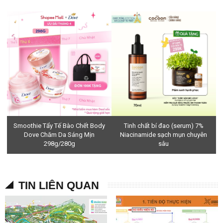
Smoothie Tẩy Tế Bào Chết Body
Tinh chất bí đao (serum) 7%
Dove Chăm Da Sáng Mịn
Niacinamide sạch mụn chuyên
298g/280g
sâu
TIN LIÊN QUAN