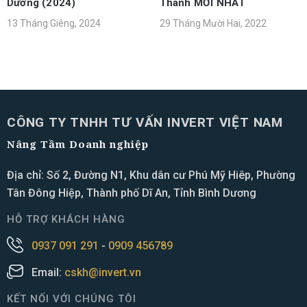
Dương (2024)
Thành MỚI NHẤT
13 Tháng Giêng, 2024
29 Tháng Mười Hai, 2022
CÔNG TY TNHH TƯ VẤN INVERT VIỆT NAM
Nâng Tầm Doanh nghiệp
Địa chỉ: Số 2, Đường N1, Khu dân cư Phú Mỹ Hiêp, Phường
Tân Đông Hiệp, Thành phố Dĩ An, Tỉnh Bình Dương
HỖ TRỢ KHÁCH HÀNG
0937 091 291
-
0909 456789
Email:
cskh@invert.vn
KẾT NỐI VỚI CHÚNG TÔI