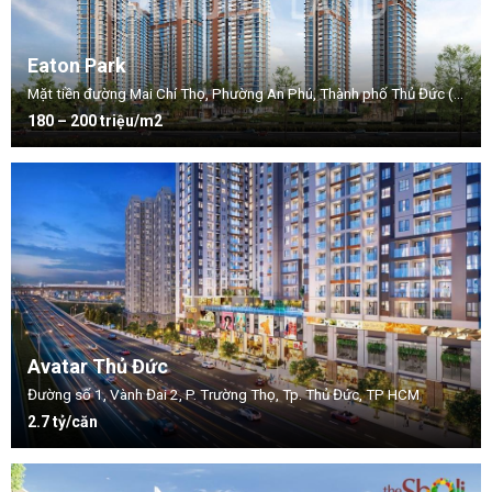
Eaton Park
Mặt tiền đường Mai Chí Thọ, Phường An Phú, Thành phố Thủ Đức (Quận 2 cũ), TP.HCM
180 – 200 triệu/m2
Avatar Thủ Đức
Đường số 1, Vành Đai 2, P. Trường Thọ, Tp. Thủ Đức, TP HCM
2.7 tỷ/căn