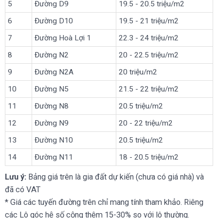
5
Đường D9
19.5 - 20.5 triệu/m2
6
Đường D10
19.5 - 21 triệu/m2
7
Đường Hoà Lợi 1
22.3 - 24 triệu/m2
8
Đường N2
20 - 22.5 triệu/m2
9
Đường N2A
20 triệu/m2
10
Đường N5
21.5 - 22 triệu/m2
11
Đường N8
20.5 triệu/m2
12
Đường N9
20 - 22 triệu/m2
13
Đường N10
20.5 triệu/m2
14
Đường N11
18 - 20.5 triệu/m2
Lưu ý:
Bảng giá trên là gia đất dự kiến (chưa có giá nhà) và
đã có VAT
* Giá các tuyến đường trên chỉ mang tính tham khảo. Riêng
các Lô góc hệ số cộng thêm 15-30% so với lô thường.