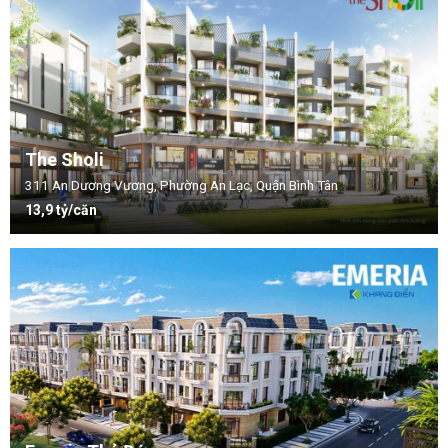
The Sholi
311 An Dương Vương, Phường An Lạc, Quận Bình Tân
13,9 tỷ/căn