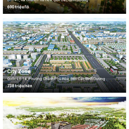
690 triệu/lô
City Zone
Quốc Lộ 14, Phường Chánh Phú Hòa, Bến Cát, Bình Dương
738 triệu/nền