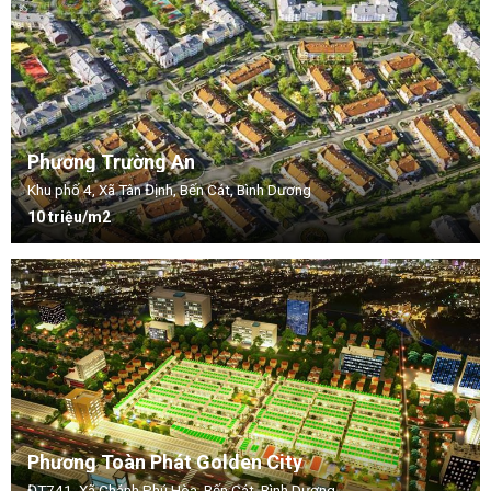
Phương Trường An
Khu phố 4, Xã Tân Định, Bến Cát, Bình Dương
10 triệu/m2
Phương Toàn Phát Golden City
ĐT741, Xã Chánh Phú Hòa, Bến Cát, Bình Dương