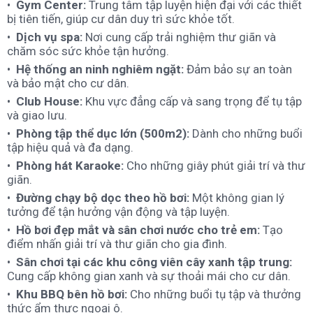
Gym Center:
Trung tâm tập luyện hiện đại với các thiết
bị tiên tiến, giúp cư dân duy trì sức khỏe tốt.
Dịch vụ spa:
Nơi cung cấp trải nghiệm thư giãn và
chăm sóc sức khỏe tận hưởng.
Hệ thống an ninh nghiêm ngặt:
Đảm bảo sự an toàn
và bảo mật cho cư dân.
Club House:
Khu vực đẳng cấp và sang trọng để tụ tập
và giao lưu.
Phòng tập thể dục lớn (500m2):
Dành cho những buổi
tập hiệu quả và đa dạng.
Phòng hát Karaoke:
Cho những giây phút giải trí và thư
giãn.
Đường chạy bộ dọc theo hồ bơi:
Một không gian lý
tưởng để tận hưởng vận động và tập luyện.
Hồ bơi đẹp mắt và sân chơi nước cho trẻ em:
Tạo
điểm nhấn giải trí và thư giãn cho gia đình.
Sân chơi tại các khu công viên cây xanh tập trung:
Cung cấp không gian xanh và sự thoải mái cho cư dân.
Khu BBQ bên hồ bơi:
Cho những buổi tụ tập và thưởng
thức ẩm thực ngoại ô.