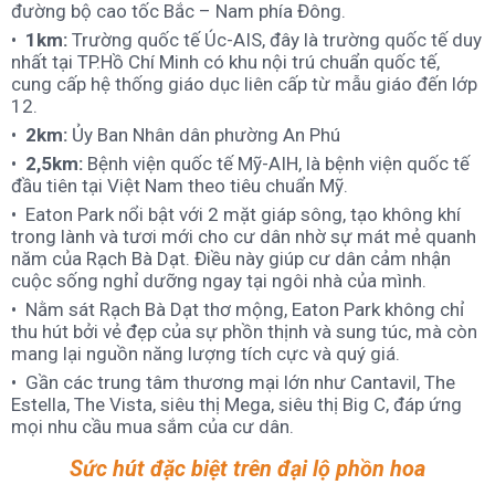
đường bộ cao tốc Bắc – Nam phía Đông.
1km:
Trường quốc tế Úc-AIS, đây là trường quốc tế duy
nhất tại TP.Hồ Chí Minh có khu nội trú chuẩn quốc tế,
cung cấp hệ thống giáo dục liên cấp từ mẫu giáo đến lớp
12.
2km:
Ủy Ban Nhân dân phường An Phú
2,5km:
Bệnh viện quốc tế Mỹ-AIH, là bệnh viện quốc tế
đầu tiên tại Việt Nam theo tiêu chuẩn Mỹ.
Eaton Park nổi bật với 2 mặt giáp sông, tạo không khí
trong lành và tươi mới cho cư dân nhờ sự mát mẻ quanh
năm của Rạch Bà Dạt. Điều này giúp cư dân cảm nhận
cuộc sống nghỉ dưỡng ngay tại ngôi nhà của mình.
Nằm sát Rạch Bà Dạt thơ mộng, Eaton Park không chỉ
thu hút bởi vẻ đẹp của sự phồn thịnh và sung túc, mà còn
mang lại nguồn năng lượng tích cực và quý giá.
Gần các trung tâm thương mại lớn như Cantavil, The
Estella, The Vista, siêu thị Mega, siêu thị Big C, đáp ứng
mọi nhu cầu mua sắm của cư dân.
Sức hút đặc biệt trên đại lộ phồn hoa