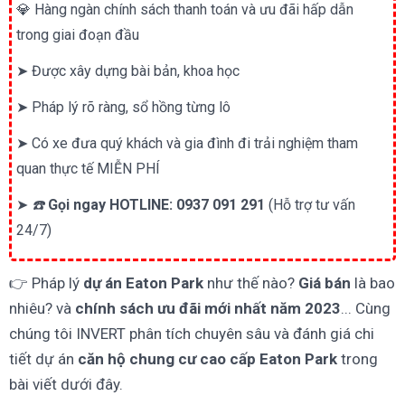
💎 Hàng ngàn chính sách thanh toán và ưu đãi hấp dẫn
trong giai đoạn đầu
➤ Được xây dựng bài bản, khoa học
➤ Pháp lý rõ ràng, sổ hồng từng lô
➤ Có xe đưa quý khách và gia đình đi trải nghiệm tham
quan thực tế MIỄN PHÍ
➤
☎️
Gọi ngay HOTLINE: 0937 091 291
(Hỗ trợ tư vấn
24/7)
👉 Pháp lý
dự án Eaton Park
như thế nào?
Giá bán
là bao
nhiêu? và
chính sách ưu đãi mới nhất năm 2023
... Cùng
chúng tôi INVERT phân tích chuyên sâu và đánh giá chi
tiết dự án
căn hộ chung cư cao cấp Eaton Park
trong
bài viết dưới đây.