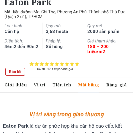
Eaton Park
Mặt tiền đường Mai Chí Thọ, Phường An Phú, Thành phố Thủ Đức
(Quận 2 cũ), TP.HCM
Loại hình:
Quy mô:
Quy mô:
Căn hộ
3,68 hecta
2000 sản phẩm
Diện tích:
Pháp lý:
Giá tham khảo:
46m2 đến 90m2
Sổ hồng
180 – 200
triệu/m2
10/10
-
từ
1
lượt đánh giá
Báo lỗi
Giới thiệu
Vị trí
Tiện ích
Mặt bằng
Bảng giá
Vị trí vàng trong giao thương
Eaton Park
là dự án phức hợp khu căn hộ cao cấp, kết