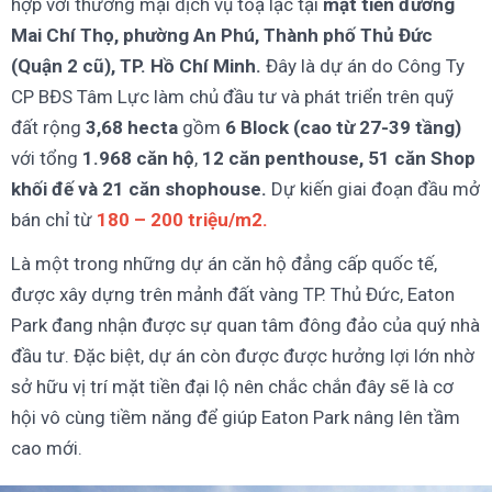
hợp với thương mại dịch vụ toạ lạc tại
mặt tiền đường
Mai Chí Thọ, phường An Phú, Thành phố Thủ Đức
(Quận 2 cũ), TP. Hồ Chí Minh.
Đây là dự án do Công Ty
CP BĐS Tâm Lực làm chủ đầu tư và phát triển trên quỹ
đất rộng
3,68 hecta
gồm
6 Block
(cao từ 27-39 tầng)
với tổng
1.968 căn hộ
,
12 căn penthouse, 51 căn Shop
khối đế và 21 căn shophouse.
Dự kiến giai đoạn đầu mở
bán chỉ từ
180 – 200 triệu/m2.
Là một trong những dự án căn hộ đẳng cấp quốc tế,
được xây dựng trên mảnh đất vàng TP. Thủ Đức, Eaton
Park đang nhận được sự quan tâm đông đảo của quý nhà
đầu tư. Đặc biệt, dự án còn được được hưởng lợi lớn nhờ
sở hữu vị trí mặt tiền đại lộ nên chắc chắn đây sẽ là cơ
hội vô cùng tiềm năng để giúp Eaton Park nâng lên tầm
cao mới.