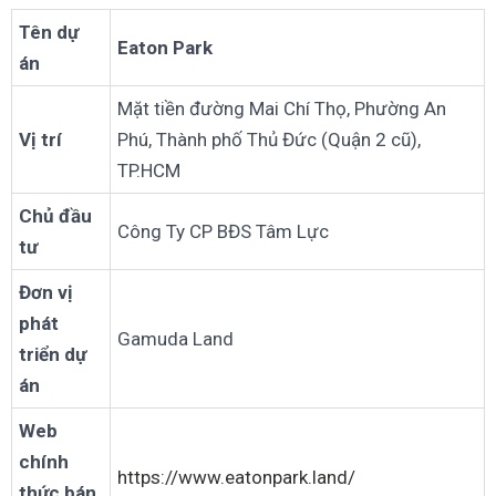
Tên dự
Eaton Park
án
Mặt tiền đường Mai Chí Thọ, Phường An
Vị trí
Phú, Thành phố Thủ Đức (Quận 2 cũ),
TP.HCM
Chủ đầu
Công Ty CP BĐS Tâm Lực
tư
Đơn vị
phát
Gamuda Land
triển dự
án
Web
chính
https://www.eatonpark.land/
thức bán