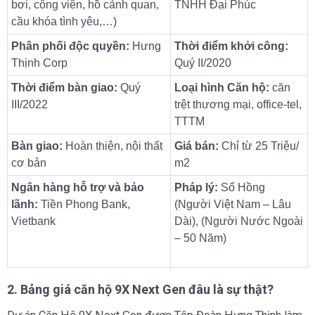
bơi, công viên, hồ cảnh quan,
TNHH Đại Phúc
cầu khóa tình yêu,…)
Phân phối độc quyền:
Hưng
Thời điểm khởi công:
Thịnh Corp
Quý II/2020
Thời điểm bàn giao:
Quý
Loại hình Căn hộ:
căn
III/2022
trệt thương mại, office-tel,
TTTM
Bàn giao:
Hoàn thiện, nội thất
Giá bán:
Chỉ từ 25 Triệu/
cơ bản
m2
Ngân hàng hỗ trợ và bảo
Pháp lý:
Sổ Hồng
lãnh:
Tiền Phong Bank,
(Người Việt Nam – Lâu
Vietbank
Dài), (Người Nước Ngoài
– 50 Năm)
2. Bảng giá căn hộ 9X Next Gen đâu là sự thật?