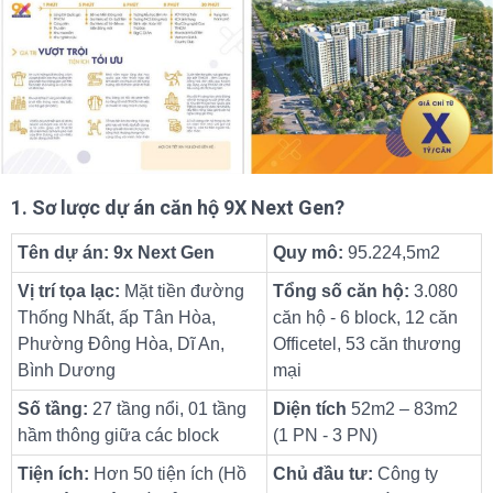
1. Sơ lược dự án căn hộ 9X Next Gen?
Tên dự án:
9x Next Gen
Quy mô:
95.224,5m2
Vị trí tọa lạc:
Mặt tiền đường
Tổng số căn hộ:
3.080
Thống Nhất, ấp Tân Hòa,
căn hộ - 6 block, 12 căn
Phường Đông Hòa, Dĩ An,
Officetel, 53 căn thương
Bình Dương
mại
Số tầng:
27 tầng nổi, 01 tầng
Diện tích
52m2 – 83m2
hầm thông giữa các block
(1 PN - 3 PN)
Tiện ích:
Hơn 50 tiện ích (Hồ
Chủ đầu tư:
Công ty