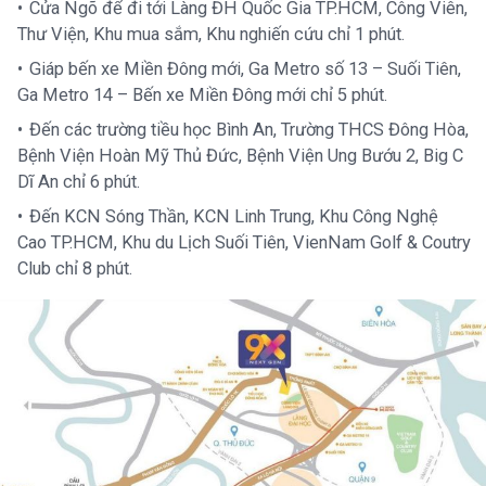
Cửa Ngõ để đi tới Làng ĐH Quốc Gia TP.HCM, Công Viên,
Thư Viện, Khu mua sắm, Khu nghiến cứu chỉ 1 phút.
Giáp bến xe Miền Đông mới, Ga Metro số 13 – Suối Tiên,
Ga Metro 14 – Bến xe Miền Đông mới chỉ 5 phút.
Đến các trường tiều học Bình An, Trường THCS Đông Hòa,
Bệnh Viện Hoàn Mỹ Thủ Đức, Bệnh Viện Ung Bướu 2, Big C
Dĩ An chỉ 6 phút.
Đến KCN Sóng Thần, KCN Linh Trung, Khu Công Nghệ
Cao TP.HCM, Khu du Lịch Suối Tiên, VienNam Golf & Coutry
Club chỉ 8 phút.