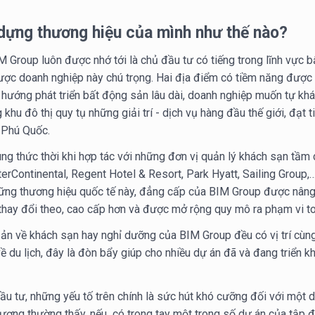
dựng thương hiệu của mình như thế nào?
 Group luôn được nhớ tới là chủ đầu tư có tiếng trong lĩnh vực b
ược doanh nghiệp này chú trọng. Hai địa điểm có tiềm năng được
hướng phát triển bất động sản lâu dài, doanh nghiệp muốn tự kh
khu đô thị quy tụ những giải trí - dịch vụ hàng đầu thế giới, đạt
 Phú Quốc.
ng thức thời khi hợp tác với những đơn vị quản lý khách sạn tầm
nterContinental, Regent Hotel & Resort, Park Hyatt, Sailing Group
hững thương hiệu quốc tế này, đẳng cấp của BIM Group được nâng
thay đổi theo, cao cấp hơn và được mở rộng quy mô ra phạm vi to
ản về khách sạn hay nghỉ dưỡng của BIM Group đều có vị trí cùng
 về du lịch, đây là đòn bẩy giúp cho nhiều dự án đã và đang triển k
đầu tư, những yếu tố trên chính là sức hút khó cưỡng đối với mộ
lượng thường thấy, nếu có trong tay một trong số dự án của tập 