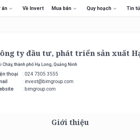
 án
Về Invert
Mua bán
Quy hoạch
Tin t
ông ty đầu tư, phát triển sản xuất H
i Cháy, thành phố Hạ Long, Quảng Ninh
ện thoại
: 024 7305 3555
ail
:
invest@bimgroup.com
ebsite
: bimgroup.com
Giới thiệu