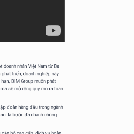
t doanh nhân Việt Nam từ Ba
à phát triển, doanh nghiệp này
ài hạn, BIM Group muốn phát
c mà sẽ mở rộng quy mô ra toàn
 tập đoàn hàng đầu trong ngành
sao, là bước đà nhanh chóng
 căn hộ cao cấp, dịch vụ hoàn