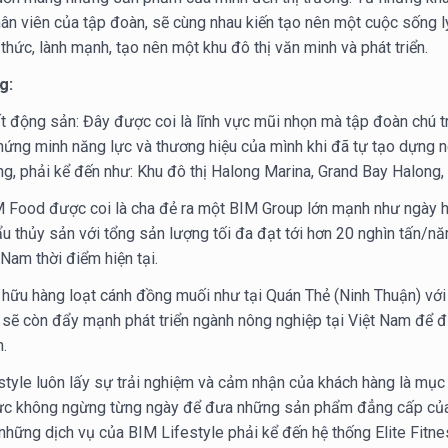
hân viên của tập đoàn, sẽ cùng nhau kiến tạo nên một cuộc sống l
thức, lành mạnh, tạo nên một khu đô thị văn minh và phát triển.
g:
bất động sản: Đây được coi là lĩnh vực mũi nhọn mà tập đoàn chú tr
ứng minh năng lực và thương hiệu của mình khi đã tự tạo dựng n
, phải kể đến như: Khu đô thị Halong Marina, Grand Bay Halong, 
M Food được coi là cha đẻ ra một BIM Group lớn mạnh như ngày h
ẩu thủy sản với tổng sản lượng tối đa đạt tới hơn 20 nghìn tấn/n
 Nam thời điểm hiện tại.
ữu hàng loạt cánh đồng muối như tại Quán Thẻ (Ninh Thuận) với 
 sẽ còn đẩy mạnh phát triển ngành nông nghiệp tại Việt Nam để đ
.
style luôn lấy sự trải nghiệm và cảm nhận của khách hàng là mục
lực không ngừng từng ngày để đưa những sản phẩm đẳng cấp của
những dịch vụ của BIM Lifestyle phải kể đến hệ thống Elite Fitn