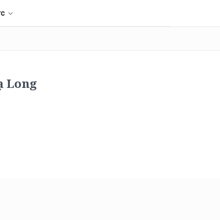
ức
ạ Long