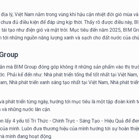
rí địa lý, Việt Nam nằm trong vùng khí hậu cận nhiệt đới gió mùa v
g chưa đủ điều kiện để đáp ứng kịp thời. Thấy rõ được điều này, B
g tái tạo như điện gió và mặt trời. Mục tiêu đến năm 2025, BIM 
m tới những nguồn năng lượng xanh và sạch cho đất nước của chú
 Group
n mà BIM Group đóng góp không ít những sản phẩm vào thị trườ
c. Phải kể đến như: Nhà phát triển tổng thể tốt nhất tại Việt Nam
Nam, Nhà phát triển xanh sáng tạo nhất tại Việt Nam, Nhà phát triển
à phát triển từng ngày, hướng tới mục tiêu là một tập đoàn kinh t
 và những nước lân cận.
n lấy 4 yếu tố Tri Thức - Chính Trực - Sáng Tạo - Hiệu Quả để đem
của mình. Luôn đưa thương hiệu của mình hướng tới sự hoàn thiện
 mà mình đang hoạt động.