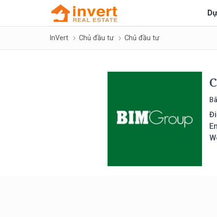
Dự
InVert
Chủ đầu tư
Chủ đầu tư
C
Bã
Đi
Em
W