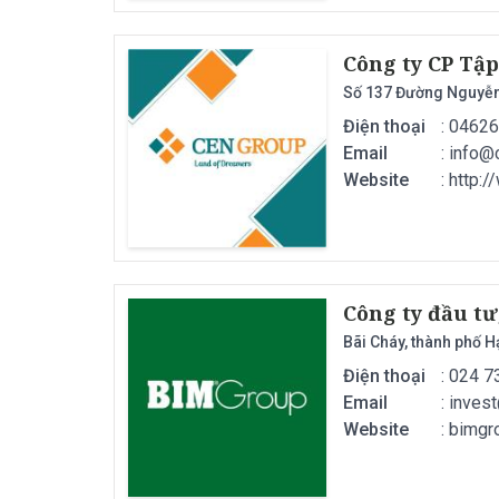
Công ty CP Tậ
Số 137 Đường Nguyễn
Điện thoại
: 0462
Email
:
info@
Website
: http:
Công ty đầu tư
Bãi Cháy, thành phố 
Điện thoại
: 024 
Email
:
inves
Website
: bimg