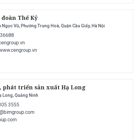
p đoàn Thế Kỷ
 Ngọc Vũ, Phường Trung Hoà, Quận Cầu Giấy, Hà Nội
636688
cengroup.vn
//www.cengroup.vn
, phát triển sản xuất Hạ Long
Hạ Long, Quảng Ninh
7305 3555
t@bimgroup.com
roup.com