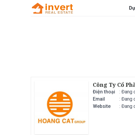
Dự
Công Ty Cổ Ph
Điện thoại
: Đang 
Email
: Đang 
Website
: Đang 