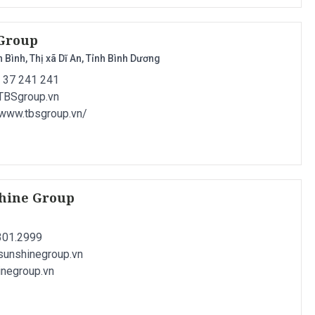
 Group
n Bình, Thị xã Dĩ An, Tỉnh Bình Dương
) 37 241 241
TBSgroup.vn
//www.tbsgroup.vn/
shine Group
7301.2999
sunshinegroup.vn
inegroup.vn