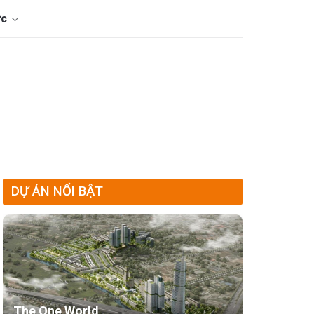
ức
DỰ ÁN NỔI BẬT
The One World