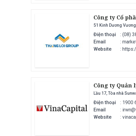
Công ty Cổ ph
51 Kinh Dương Vương
Điện thoại
: (08) 
Email
:
marke
Website
: https
Công ty Quản l
Lầu 17, Tòa nhà Sunw
Điện thoại
: 1900
Email
:
irwn@
Website
: vinac