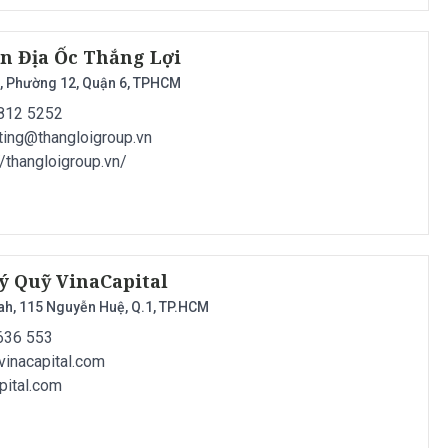
ần Địa Ốc Thắng Lợi
, Phường 12, Quận 6, TPHCM
3812 5252
ting@thangloigroup.vn
://thangloigroup.vn/
ý Quỹ VinaCapital
ah, 115 Nguyễn Huệ, Q.1, TP.HCM
 636 553
vinacapital.com
apital.com