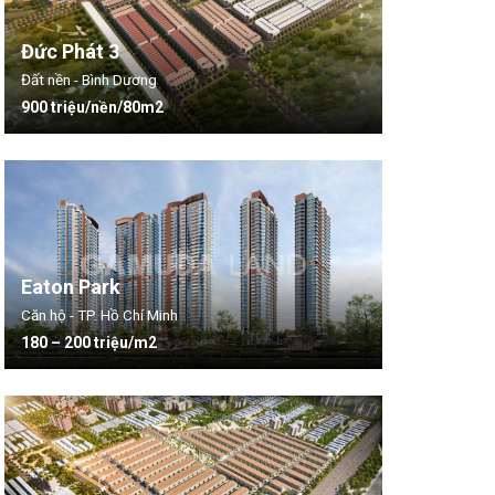
Đức Phát 3
Đất nền - Bình Dương
900 triệu/nền/80m2
Eaton Park
Căn hộ - TP. Hồ Chí Minh
180 – 200 triệu/m2