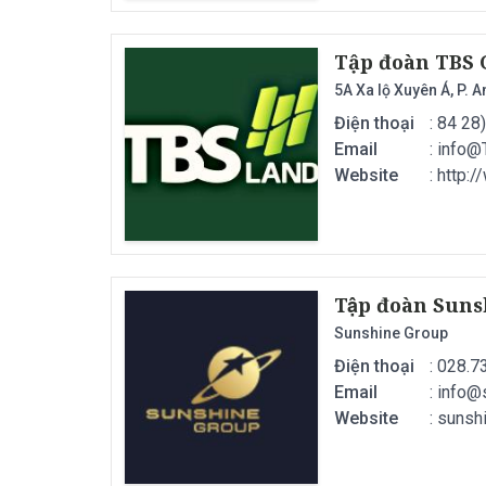
Tập đoàn TBS
5A Xa lộ Xuyên Á, P. A
Điện thoại
: 84 28
Email
:
info@
Website
: http:
Tập đoàn Sun
Sunshine Group
Điện thoại
: 028.
Email
:
info@
Website
: sunsh