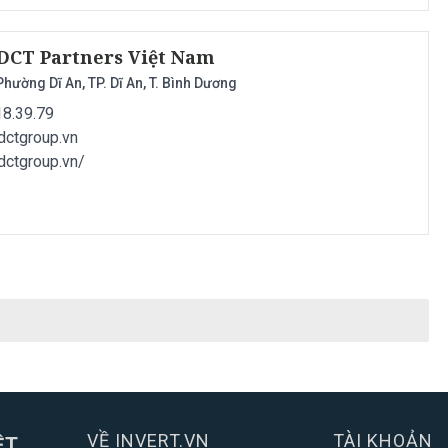
NHH DCT Partners Việt Nam
hường Dĩ An, TP. Dĩ An, T. Bình Dương
18.39.79
dctgroup.vn
//dctgroup.vn/
VỀ INVERT.VN
TÀI KHOẢN
ỆT