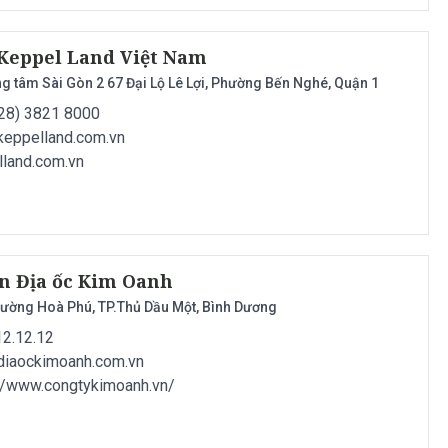
Keppel Land Việt Nam
g tâm Sài Gòn 2 67 Đại Lộ Lê Lợi, Phường Bến Nghé, Quận 1
-28) 3821 8000
keppelland.com.vn
lland.com.vn
ần Địa ốc Kim Oanh
Phường Hoà Phú, TP.Thủ Dầu Một, Bình Dương
12.12.12
diaockimoanh.com.vn
://www.congtykimoanh.vn/