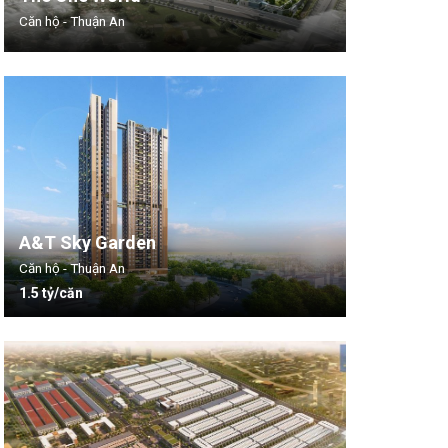
Căn hộ - Thuận An
A&T Sky Garden
Căn hộ - Thuận An
1.5 tỷ/căn