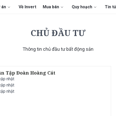
 án
Về Invert
Mua bán
Quy hoạch
Tin t
CHỦ ĐẦU TƯ
Thông tin chủ đầu tư bất động sản
ần Tập Đoàn Hoàng Cát
cập nhật
cập nhật
cập nhật