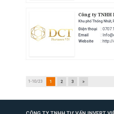
​​​​​​​Công ty T
Khu phố Thống Nhất, P
Điện thoại
: 0707.
Email
:
Info@
Website
: http:
1-10/23
1
2
3
CÔNG TY TNHH TƯ VẤN INVERT VI