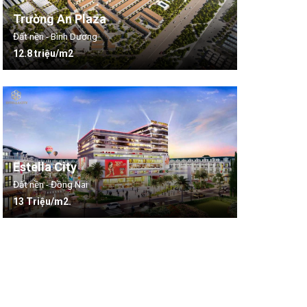
Trường An Plaza
Đất nền - Bình Dương
12.8 triệu/m2
Estella City
Đất nền - Đồng Nai
13 Triệu/m2.