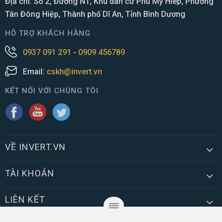
Địa chỉ: Số 2, Đường N1, Khu dân cư Phú Mỹ Hiêp, Phường
Tân Đông Hiệp, Thành phố Dĩ An, Tỉnh Bình Dương
HỖ TRỢ KHÁCH HÀNG
0937 091 291
-
0909 456789
Email:
cskh@invert.vn
KẾT NỐI VỚI CHÚNG TÔI
VỀ INVERT.VN
TÀI KHOẢN
LIÊN KẾT