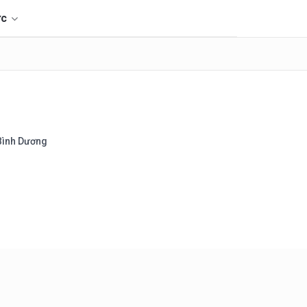
ức
 Bình Dương