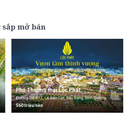
c sắp mở bán
Phố Thương mại Lộc Phát
Đường DX 612, LK Bến Cát, Bàu Bàng, Bình Dương
560 triệu/nền