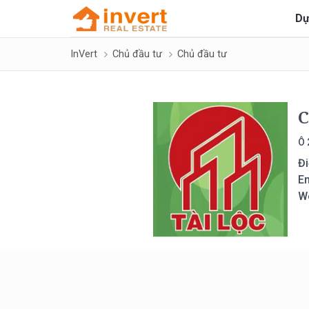
Dự
InVert
Chủ đầu tư
Chủ đầu tư
C
Ô 
Đi
Em
W