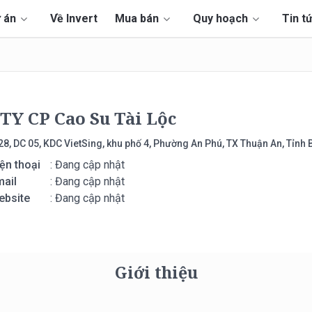
 án
Về Invert
Mua bán
Quy hoạch
Tin t
TY CP Cao Su Tài Lộc
28, DC 05, KDC VietSing, khu phố 4, Phường An Phú, TX Thuận An, Tỉnh
ện thoại
: Đang cập nhật
ail
: Đang cập nhật
ebsite
: Đang cập nhật
Giới thiệu