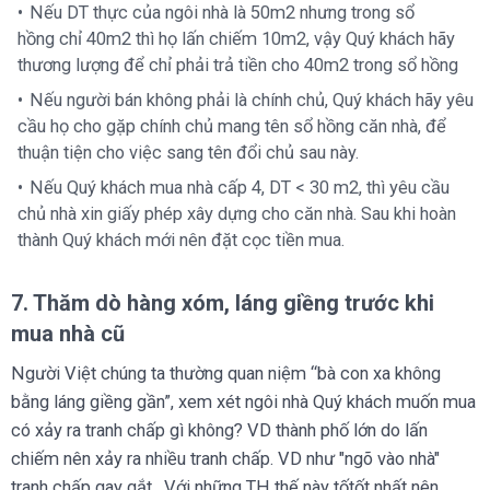
Nếu DT thực của ngôi nhà là 50m2 nhưng trong sổ
hồng chỉ 40m2 thì họ lấn chiếm 10m2, vậy Quý khách hãy
thương lượng để chỉ phải trả tiền cho 40m2 trong sổ hồng
Nếu người bán không phải là chính chủ, Quý khách hãy yêu
cầu họ cho gặp chính chủ mang tên sổ hồng căn nhà, để
thuận tiện cho việc sang tên đổi chủ sau này.
Nếu Quý khách mua nhà cấp 4, DT < 30 m2, thì yêu cầu
chủ nhà xin giấy phép xây dựng cho căn nhà. Sau khi hoàn
thành Quý khách mới nên đặt cọc tiền mua.
7. Thăm dò hàng xóm, láng giềng trước khi
mua nhà cũ
Người Việt chúng ta thường quan niệm “bà con xa không
bằng láng giềng gần”, xem xét ngôi nhà Quý khách muốn mua
có xảy ra tranh chấp gì không? VD thành phố lớn do lấn
chiếm nên xảy ra nhiều tranh chấp. VD như "ngõ vào nhà"
tranh chấp gay gắt . Với những TH thế này tốtốt nhất nên