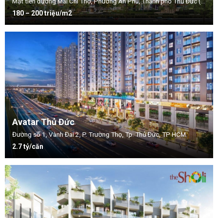
Mặt tiền đường Mai Chí Thọ, Phường An Phú, Thành phố Thủ Đức (Quận 2 cũ), TP.HCM
180 – 200 triệu/m2
Avatar Thủ Đức
Đường số 1, Vành Đai 2, P. Trường Thọ, Tp. Thủ Đức, TP HCM
2.7 tỷ/căn