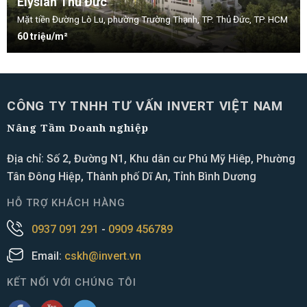
Elysian Thủ Đức
Mặt tiền Đường Lò Lu, phường Trường Thạnh, TP. Thủ Đức, TP. HCM
60 triệu/m²
CÔNG TY TNHH TƯ VẤN INVERT VIỆT NAM
Nâng Tầm Doanh nghiệp
Địa chỉ: Số 2, Đường N1, Khu dân cư Phú Mỹ Hiêp, Phường
Tân Đông Hiệp, Thành phố Dĩ An, Tỉnh Bình Dương
HỖ TRỢ KHÁCH HÀNG
0937 091 291
-
0909 456789
Email:
cskh@invert.vn
KẾT NỐI VỚI CHÚNG TÔI