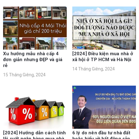
Xu hướng mẫu nhà cấp 4
[2024] Điều kiện mua nhà ở
đơn giản nhưng ĐẸP và giá
xã hội ở TP HCM và Hà Nội
rẻ
14 Tháng Giêng, 2024
15 Tháng Giêng, 2024
[2024] Hướng dẫn cách tính
6 lý do nên đầu tư nhà đất
lãi suất ngân hàng mua nhà
hoặc hiểu về bất động sản