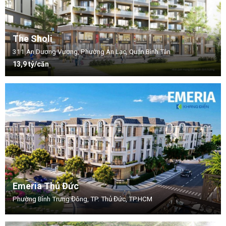
The Sholi
311 An Dương Vương, Phường An Lạc, Quận Bình Tân
13,9 tỷ/căn
Emeria Thủ Đức
Phường Bình Trưng Đông, TP. Thủ Đức, TP.HCM