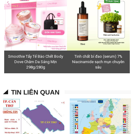
Smoothie Tẩy Tế Bào Chết Body
Tinh chất bí đao (serum) 7%
Dove Chăm Da Sáng Mịn
Niacinamide sạch mụn chuyên
298g/280g
sâu
TIN LIÊN QUAN