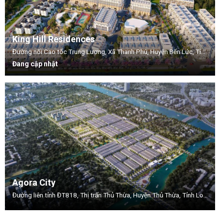
King Hill Residences
Đường nối Cao tốc Trung Lương, Xã Thanh Phú, Huyện Bến Lức, Tỉnh Long An
Đang cập nhật
Agora City
Đường liên tỉnh ĐT818, Thị trấn Thủ Thừa, Huyện Thủ Thừa, Tỉnh Long An