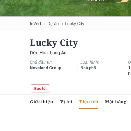
InVert
Dự án
Lucky City
Lucky City
Đức Hòa, Long An
Chủ đầu tư:
Loại hình:
Q
Novaland Group
Nhà phố
1
p
Báo lỗi
Giới thiệu
Vị trí
Tiện ích
Mặt bằng