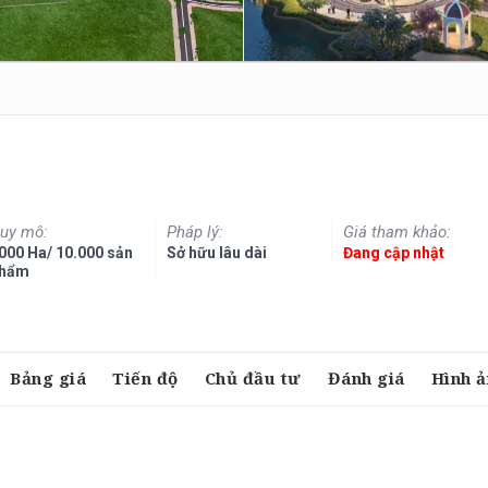
uy mô:
Pháp lý:
Giá tham khảo:
000 Ha/ 10.000 sản
Sở hữu lâu dài
Đang cập nhật
hẩm
Bảng giá
Tiến độ
Chủ đầu tư
Đánh giá
Hình ả