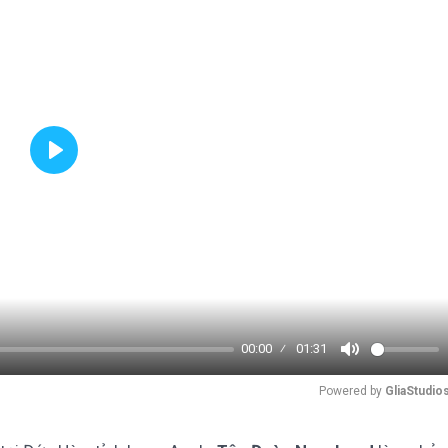
Play
00:00
01:31
Mute
Powered by 
GliaStudio