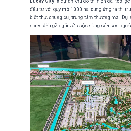
Lucky City
là dự án khu đô thị hiện đại tọa lạ
đầu tư với quy mô 1000 ha, cung ứng ra thị trườ
biệt thự, chung cư, trung tâm thương mại. Dự
nhiên đến gần gũi với cuộc sống của con ngườ