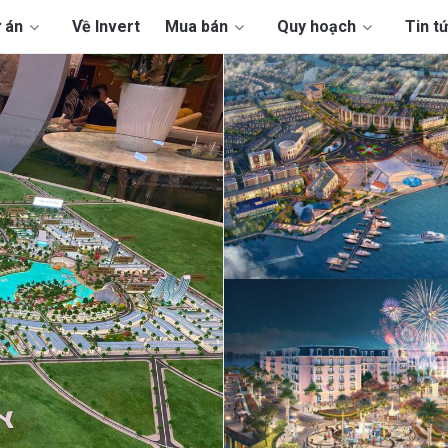
 án
Về Invert
Mua bán
Quy hoạch
Tin t