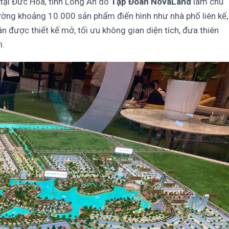
c tại Đức Hòa, tỉnh Long An do
Tập Đoàn NovaLand
làm chủ
ng khoảng 10.000 sản phẩm điển hình như nhà phố liên kế,
 án được thiết kế mở, tối ưu không gian diện tích, đưa thiên
i.