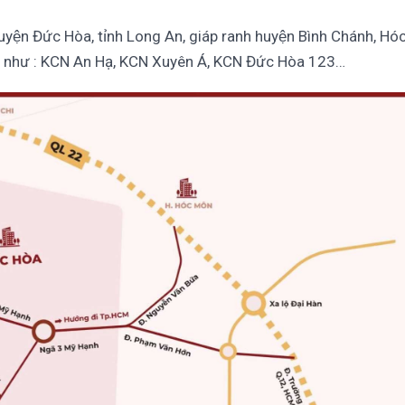
yện Đức Hòa, tỉnh Long An, giáp ranh huyện Bình Chánh, Hó
̣p như : KCN An Hạ, KCN Xuyên Á, KCN Đức Hòa 123…