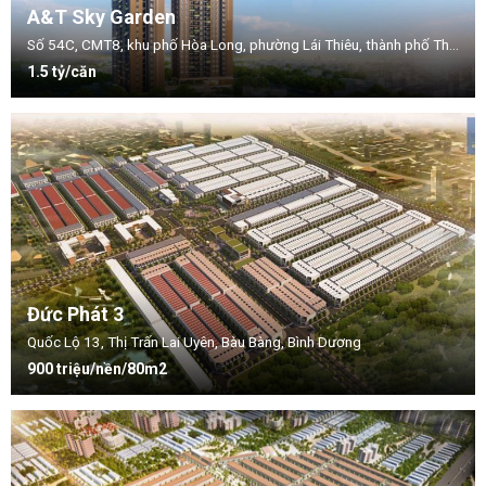
A&T Sky Garden
Số 54C, CMT8, khu phố Hòa Long, phường Lái Thiêu, thành phố Thuận An, tỉnh Bình Dương.
1.5 tỷ/căn
Đức Phát 3
Quốc Lộ 13, Thị Trấn Lai Uyên, Bàu Bàng, Bình Dương
900 triệu/nền/80m2