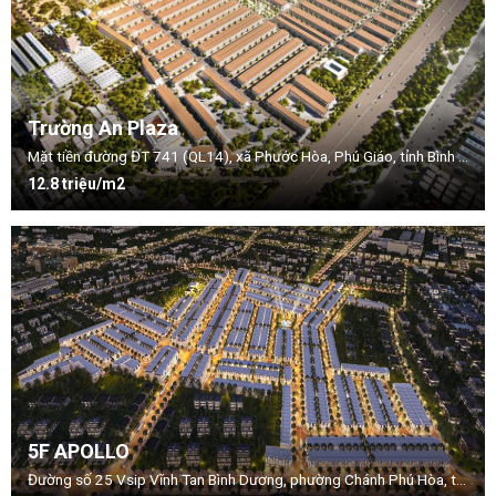
Trường An Plaza
Mặt tiền đường ĐT 741 (QL14), xã Phước Hòa, Phú Giáo, tỉnh Bình Dương
12.8 triệu/m2
5F APOLLO
Đường số 25 Vsip Vĩnh Tan Bình Dương, phường Chánh Phú Hòa, thị xã Bến Cát, tỉnh Bình Dương