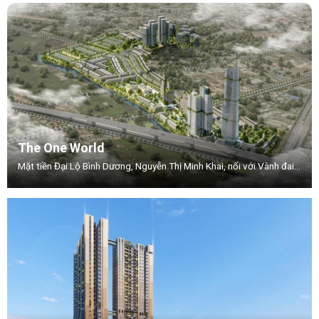
The One World
Mặt tiền Đại Lộ Bình Dương, Nguyễn Thị Minh Khai, nối với Vành đai 3, Phường .Thuận Giao, TP.Thuận An, Tỉnh Bình Dương.