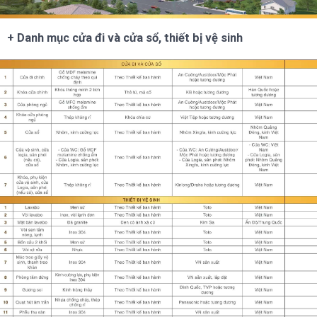
+ Danh mục cửa đi và cửa sổ, thiết bị vệ sinh