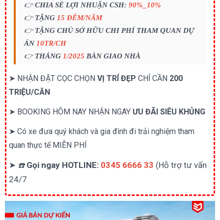
👉
CHIA SẺ LỢI NHUẬN CSH:
90%_10%
👉
TẶNG
15 ĐÊM/NĂM
👉
TẶNG CHỦ SỞ HỮU CHI PHÍ THAM QUAN DỰ
ÁN
10TR/CH
👉
THÁNG
1/2025
BÀN GIAO NHÀ
➤ NHẬN ĐẶT CỌC CHỌN
VỊ TRÍ ĐẸP
CHỈ CẦN
200
TRIỆU/CĂN
➤ BOOKING HÔM NAY NHẬN NGAY
ƯU ĐÃI SIÊU KHỦNG
➤ Có xe đưa quý khách và gia đình đi trải nghiệm tham
quan thực tế MIỄN PHÍ
➤
Gọi ngay HOTLINE:
0345 6666 33
(Hỗ trợ tư vấn
☎️
24/7