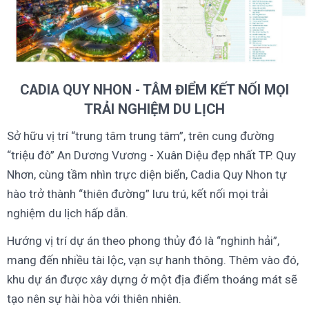
CADIA QUY NHON - TÂM ĐIỂM KẾT NỐI MỌI
TRẢI NGHIỆM DU LỊCH
Sở hữu vị trí “trung tâm trung tâm”, trên cung đường
“triệu đô” An Dương Vương - Xuân Diệu đẹp nhất TP. Quy
Nhơn, cùng tầm nhìn trực diện biển, Cadia Quy Nhon tự
hào trở thành “thiên đường” lưu trú, kết nối mọi trải
nghiệm du lịch hấp dẫn.
Hướng vị trí dự án theo phong thủy đó là “nghinh hải”,
mang đến nhiều tài lộc, vạn sự hanh thông. Thêm vào đó,
khu dự án được xây dựng ở một địa điểm thoáng mát sẽ
tạo nên sự hài hòa với thiên nhiên.