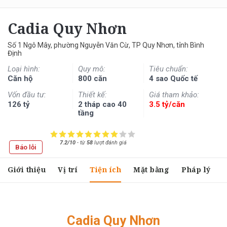
Cadia Quy Nhơn
Số 1 Ngô Mây, phường Nguyễn Văn Cừ, TP Quy Nhơn, tỉnh Bình
Định
Loại hình:
Quy mô:
Tiêu chuẩn:
Căn hộ
800 căn
4 sao Quốc tế
Vốn đầu tư:
Thiết kế:
Giá tham khảo:
126 tỷ
2 tháp cao 40
3.5 tỷ/căn
tầng
7.2/10
-
từ
58
lượt đánh giá
Báo lỗi
Giới thiệu
Vị trí
Tiện ích
Mặt bằng
Pháp lý
Cadia Quy Nhơn