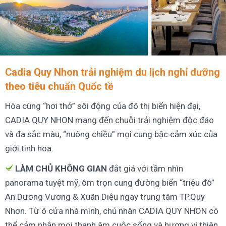
Cadia Quy Nhon trải nghiệm du lịch nghỉ dưỡng
theo tiêu chuẩn Quốc tề
Hòa cùng “hơi thở” sôi động của đô thị biển hiện đại,
CADIA QUY NHON mang đến chuỗi trải nghiệm độc đáo
và đa sắc màu, “nuông chiều” mọi cung bậc cảm xúc của
giới tinh hoa.
LÀM CHỦ KHÔNG GIAN
đắt giá với tầm nhìn
panorama tuyệt mỹ, ôm trọn cung đường biển “triệu đô”
An Dương Vương & Xuân Diệu ngay trung tâm TP.Quy
Nhơn. Từ ô cửa nhà mình, chủ nhân CADIA QUY NHON có
thể cảm nhận mọi thanh âm cuộc sống và hương vị thiên