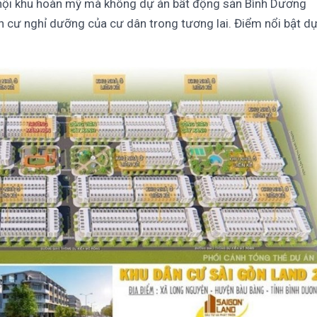
h nội khu hoàn mỹ mà không dự án bất động sản Bình Dương
n cư nghỉ dưỡng của cư dân trong tương lai. Điểm nổi bật d