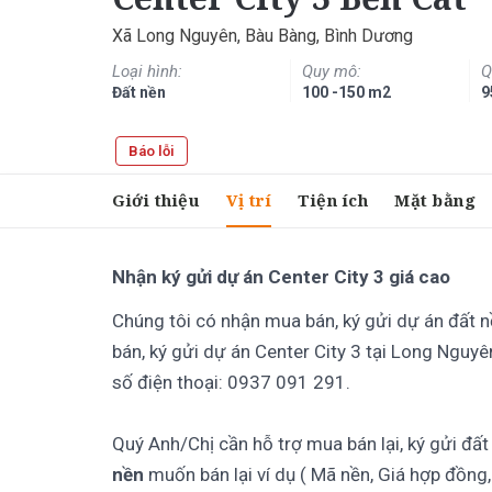
Xã Long Nguyên, Bàu Bàng, Bình Dương
Loại hình:
Quy mô:
Q
Đất nền
100 -150 m2
9
Báo lỗi
Giới thiệu
Vị trí
Tiện ích
Mặt bằng
Nhận ký gửi dự án Center City 3 giá cao
Chúng tôi có nhận mua bán, ký gửi dự án đất n
bán, ký gửi dự án Center City 3 tại Long Nguyê
số điện thoại: 0937 091 291.
Quý Anh/Chị cần hỗ trợ mua bán lại, ký gửi đấ
nền
muốn bán lại ví dụ ( Mã nền, Giá hợp đồng,