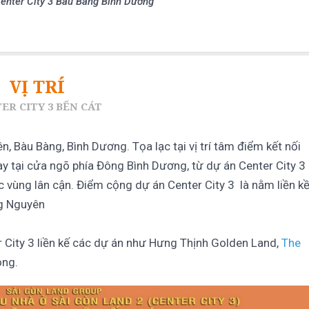
Center City 3 Bàu Bàng Bình Dương
VỊ TRÍ
ER CITY 3 BẾN CÁT
, Bàu Bàng, Bình Dương. Tọa lạc tại vị trí tâm điểm kết nối
y tại cửa ngõ phía Đông Bình Dương, từ dự án Center City 3
 vùng lân cận. Điểm cộng dự án Center City 3 là nằm liền k
g Nguyên
r City 3 liền kế các dự án như Hưng Thịnh Golden Land,
The
ong.