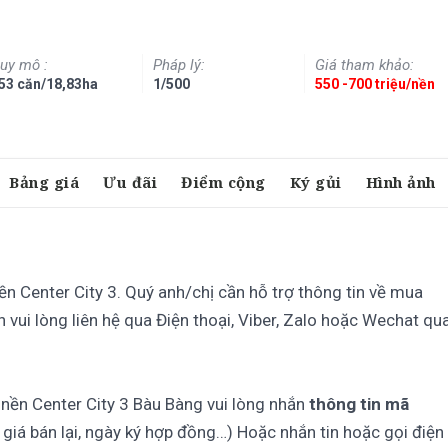
uy mô :
Pháp lý:
Giá tham khảo:
53 căn/18,83ha
1/500
550 -700 triệu/nền
Bảng giá
Ưu đãi
Điểm cộng
Ký gủi
Hình ảnh
ền Center City 3. Quý anh/chị cần hỗ trợ thông tin về mua
n vui lòng liên hệ qua Điện thoại, Viber, Zalo hoặc Wechat qu
t nền Center City 3 Bàu Bàng vui lòng nhắn
thông tin mã
 giá bán lại, ngày ký hợp đồng…) Hoặc nhắn tin hoặc gọi điện