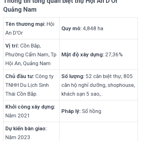
Thông tin tổng quan biệt thự Hội An D'Or
Quảng Nam
Tên thương mại:
Hội
Quy mô:
4,848 ha
An D'Or
Vị trí:
Cồn Bắp,
Phường Cẩm Nam, Tp
Mật độ xây dựng:
27,36%
Hội An, Quảng Nam
Chủ đầu tư:
Công ty
Số lượng:
52 căn biệt thự, 805
TNHH Du Lịch Sinh
căn hộ nghỉ dưỡng, shophouse,
Thái Cồn Bắp.
khách sạn 5 sao,..
Khởi công xây dựng:
Pháp lý:
Sổ hồng
Năm 2021
Dự kiến bàn giao:
Năm 2023