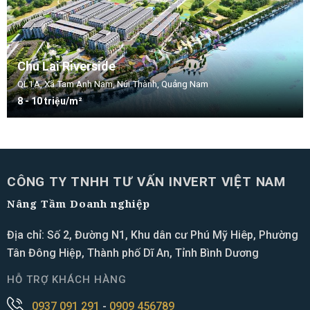
Chu Lai Riverside
QL1A, Xã Tam Anh Nam, Núi Thành, Quảng Nam
8 - 10 triệu/m²
CÔNG TY TNHH TƯ VẤN INVERT VIỆT NAM
Nâng Tầm Doanh nghiệp
Địa chỉ: Số 2, Đường N1, Khu dân cư Phú Mỹ Hiêp, Phường
Tân Đông Hiệp, Thành phố Dĩ An, Tỉnh Bình Dương
HỖ TRỢ KHÁCH HÀNG
0937 091 291
-
0909 456789