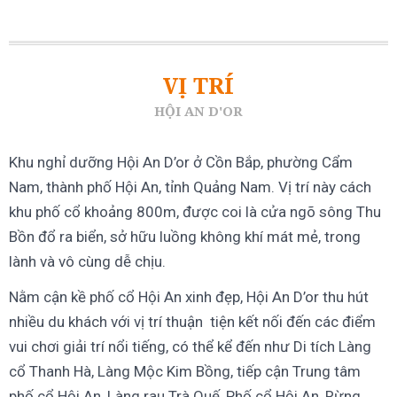
VỊ TRÍ
HỘI AN D'OR
Khu nghỉ dưỡng Hội An D’or ở Cồn Bắp, phường Cẩm
Nam, thành phố Hội An, tỉnh Quảng Nam. Vị trí này cách
khu phố cổ khoảng 800m, được coi là cửa ngõ sông Thu
Bồn đổ ra biển, sở hữu luồng không khí mát mẻ, trong
lành và vô cùng dễ chịu.
Nằm cận kề phố cổ Hội An xinh đẹp, Hội An D’or thu hút
nhiều du khách với vị trí thuận tiện kết nối đến các điểm
vui chơi giải trí nổi tiếng, có thể kể đến như Di tích Làng
cổ Thanh Hà, Làng Mộc Kim Bồng, tiếp cận Trung tâm
phố cổ Hội An, Làng rau Trà Quế, Phố cổ Hội An, Rừng