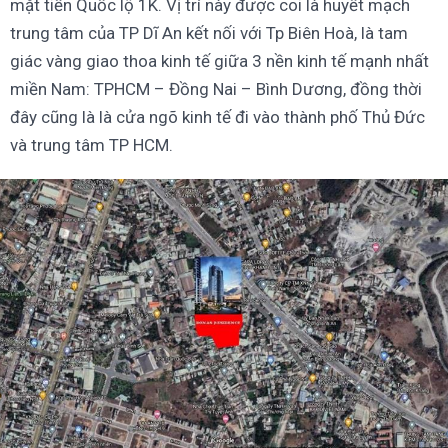
mặt tiền Quốc lộ 1K. Vị trí này được coi là huyết mạch
trung tâm của TP Dĩ An kết nối với Tp Biên Hoà, là tam
giác vàng giao thoa kinh tế giữa 3 nền kinh tế mạnh nhất
miền Nam: TPHCM – Đồng Nai – Bình Dương, đồng thời
đây cũng là là cửa ngõ kinh tế đi vào thành phố Thủ Đức
và trung tâm TP HCM.