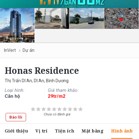
InVert
Dự án
Honas Residence
Thị Trấn Dĩ An, Dĩ An, Bình Dương
Loại hình:
Giá tham khảo:
Căn hộ
29tr/m2
Chưa có đánh giá
Báo lỗi
Giới thiệu
Vị trí
Tiện ích
Mặt bằng
Hình ảnh