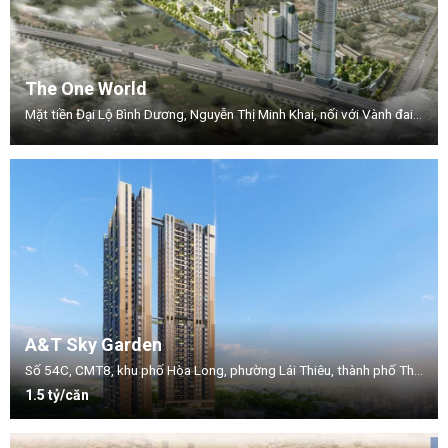
The One World
Mặt tiền Đại Lộ Bình Dương, Nguyễn Thị Minh Khai, nối với Vành đai 3, Phường .Thuận Giao, TP.Thuận An, Tỉnh Bình Dương.
A&T Sky Garden
Số 54C, CMT8, khu phố Hòa Long, phường Lái Thiêu, thành phố Thuận An, tỉnh Bình Dương.
1.5 tỷ/căn