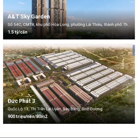
A&T Sky Garden
Số 54C, CMT8, khu phố Hòa Long, phường Lái Thiêu, thành phố Thuận An, tỉnh Bình Dương.
1.5 tỷ/căn
Đức Phát 3
Quốc Lộ 13, Thị Trấn Lai Uyên, Bàu Bàng, Bình Dương
900 triệu/nền/80m2