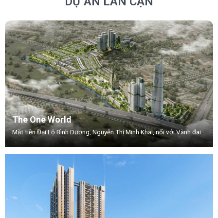
DỰ ÁN LÂN CẬN
The One World
Mặt tiền Đại Lộ Bình Dương, Nguyễn Thị Minh Khai, nối với Vành đai 3, Phường .Thuận Giao, TP.Thuận An, Tỉnh Bình Dương.