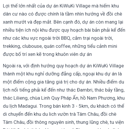
Lợi thế lớn nhất của dự án KiWuKi Village mà hiếm khu
dân cư nào có được chính là tầm nhìn hướng về đồi chè
xanh mướt và đẹp mắt. Bên cạnh đó, dự án còn mang lại
nhiều tiện ích nội khu được quy hoạch bài bản phải kể đến
như các khu vực ngoài trời BBQ, cắm trại ngoài trời,
trekking, clubouse, quán coffee, những tiểu cảnh mini
được bố trí xen kẽ trong khuôn viên dự án
Ngoài ra, với định hướng quy hoạch dự án KiWuKi Village
thành một khu nghỉ dưỡng đẳng cấp, ngoại khu dự án là
một điểm cộng gia tăng giá trị cho dự án. Nhiều điểm du
lịch nổi tiếng phải kể đến như thác Đambri, thác bảy tầng,
thác Lilieng, chùa Linh Quy Pháp Ấn, hồ Nam Phương, khu
du lịch Madagui. Trong bán kinh 3 - 5km, du khách có thể
di chuyển đến khu du lich vườn trà Tâm Châu, đồi chè
Tâm Châu, đồi thông nguyên sinh, thung lũng chè, tu viện