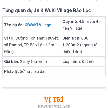
Tổng quan dự án KiWuKi Village Bảo Lộc
Quy mô:
4,5ha với 45
Tên dự án:
KiWuKi Village
nền Village
Vị trí:
Đường Tôn Thất Thuyết,
Diện tích:
600 –
xã Dambri, TP. Bảo Lộc, Lâm
1.200m2 (ngang tối
Đồng
thiểu 14m)
Giá bán:
2,5 tỷ (dự kiến)
Loại hình:
Đất nền
Pháp lý:
Sở hữu lâu dài
VỊ TRÍ
KIWUKI VILLAGE