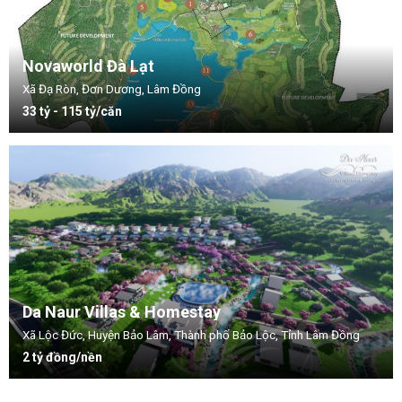
Novaworld Đà Lạt
Xã Đạ Ròn, Đơn Dương, Lâm Đồng
33 tỷ - 115 tỷ/căn
Da Naur Villas & Homestay
Xã Lộc Đức, Huyện Bảo Lâm, Thành phố Bảo Lộc, Tỉnh Lâm Đồng
2 tỷ đồng/nền