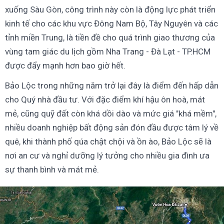
xuống Sàu Gòn, công trình này còn là động lực phát triển
kinh tế cho các khu vực Đông Nam Bộ, Tây Nguyên và các
tỉnh miền Trung, là tiền đề cho quá trình giao thương của
vùng tam giác du lịch gồm Nha Trang - Đà Lạt - TP.HCM
được đẩy mạnh hơn bao giờ hết.
Bảo Lộc trong những năm trở lại đây là điểm đến hấp dẫn
cho Quý nhà đầu tư. Với đặc điểm khí hậu ôn hoà, mát
mẻ, cũng quỹ đất còn khá dồi dào và mức giá "khá mềm",
nhiều doanh nghiệp bất động sản đón đầu được tâm lý về
quê, khi thành phố qúa chật chội và ồn ào, Bảo Lộc sẽ là
nơi an cư và nghỉ dưỡng lý tưởng cho nhiều gia đình ưa
sự thanh bình và mát mẻ.