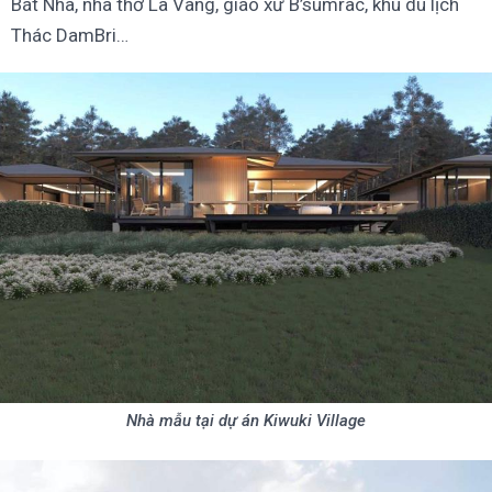
Bát Nhã, nhà thờ La Vang, giáo xứ B’sumrac, khu du lịch
Thác DamBri…
Nhà mẫu tại dự án Kiwuki Village