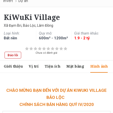
InVert
Dự án
KiWuKi Village
Xã Đạm Bri, Bảo Lộc, Lâm Đồng
Loại hình:
Quy mô:
Giá tham khảo:
Đất nền
600m² - 1200m²
1.9 - 2 tỷ
Chưa có đánh giá
Báo lỗi
Giới thiệu
Vị trí
Tiện ích
Mặt bằng
Hình ảnh
CHÀO MỪNG BẠN ĐẾN VỚI DỰ ÁN KIWUKI VILLAGE
BẢO LỘC
CHÍNH SÁCH BÁN HÀNG QUÝ IV/2020