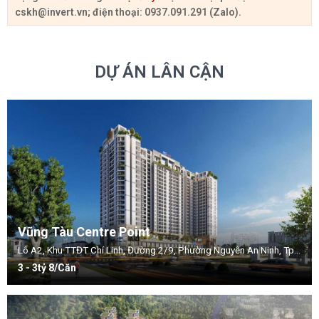
cskh@invert.vn
; điện thoại: 0937.091.291 (Zalo).
DỰ ÁN LÂN CẬN
Vũng Tàu Centre Point
Lô A2, Khu TTĐT Chí Linh, Đường 2/9, Phường Nguyễn An Ninh, Tp. Vũng Tàu, Bà Rịa- Vũng Tàu
3 - 3tỷ 8/Căn