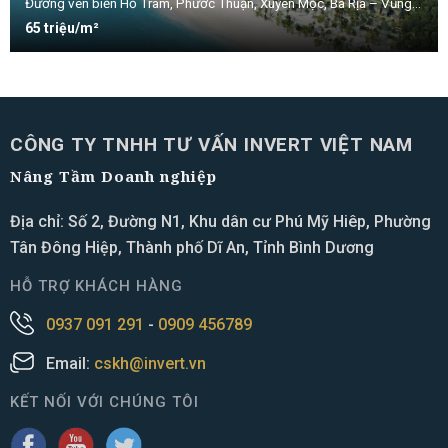
Đường ven biển Hồ Tràm, Phước Thuận, Xuyên Mộc, Bà Rịa – Vũng Tàu, nhà phố The Sea Class
65 triệu/m²
CÔNG TY TNHH TƯ VẤN INVERT VIỆT NAM
Nâng Tầm Doanh nghiệp
Địa chỉ: Số 2, Đường N1, Khu dân cư Phú Mỹ Hiêp, Phường
Tân Đông Hiệp, Thành phố Dĩ An, Tỉnh Bình Dương
HỖ TRỢ KHÁCH HÀNG
0937 091 291
-
0909 456789
Email:
cskh@invert.vn
KẾT NỐI VỚI CHÚNG TÔI