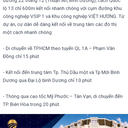
đường 22 tháng 12 (Thuận An, Bình Dương), cách Quốc
lộ 13 chỉ 600m kết nối nhanh chóng với cụm đường Khu
công nghiệp VSIP 1 và Khu công nghiệp VIỆT HƯƠNG. Từ
dự án, cư dân dễ dàng kết nối về trung tâm các đô thị
một cách nhanh chóng:
- Di chuyển về TP.HCM theo tuyến QL 1A – Phạm Văn
Đồng chỉ 15 phút
- Kết nối đến trung tâm Tp. Thủ Dầu một và Tp Mới Bình
Dương qua Đại Lộ bình Dương chỉ 10 phút
- Thông qua cao tốc Mỹ Phước – Tân Vạn, di chuyển đến
TP. Biên Hòa trong 20 phút.