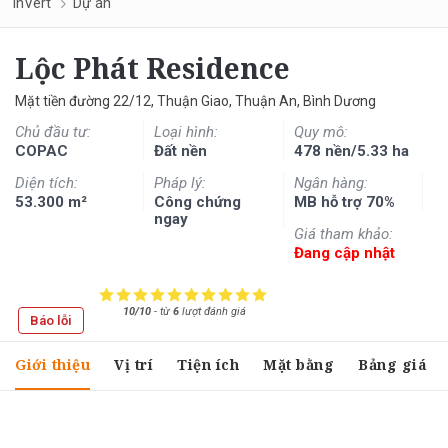
InVert
Dự án
Lộc Phát Residence
Mặt tiền đường 22/12, Thuận Giao, Thuận An, Bình Dương
Chủ đầu tư:
Loại hình:
Quy mô:
COPAC
Đất nền
478 nền/5.33 ha
Diện tích:
Pháp lý:
Ngân hàng:
53.300 m²
Công chứng
MB hỗ trợ 70%
ngay
Giá tham khảo:
Đang cập nhật
10/10
-
từ
6
lượt đánh giá
Báo lỗi
Giới thiệu
Vị trí
Tiện ích
Mặt bằng
Bảng giá