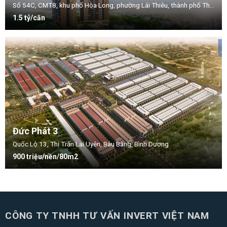
Số 54C, CMT8, khu phố Hòa Long, phường Lái Thiêu, thành phố Thuận An, tỉnh Bình Dương.
1.5 tỷ/căn
Đức Phát 3
Quốc Lộ 13, Thị Trấn Lai Uyên, Bàu Bàng, Bình Dương
900 triệu/nền/80m2
CÔNG TY TNHH TƯ VẤN INVERT VIỆT NAM