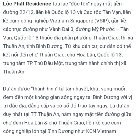
Lộc Phát Residence
tọa lạc "độc tôn" ngay mặt tiền
đường 22/12, liền kề Quốc lộ 13 và Cao tốc Tân Vạn, liền
kề cụm công nghiệp Vietnam Singapore (VSIP), gần kề
các trục đường như Vành Đai 3, đường Mỹ Phước – Tân
Vạn, Quốc lộ 13 thuộc địa phận phường Thuận Giao, thị xã
Thuận An, tỉnh Bình Dương. Từ khu dân cư, cư dân có thể
kết nối đến chợ Thuận Giao, chợ Hòa Lân, Quốc lộ 13,
trung tâm TP. Thủ Dầu Một, trung tâm hành chính thị xã
Thuận An
Dự án được “thành hình” từ tâm huyết, khát vọng muốn
đem đến một không gian sống ngay tại Bình Dương với vị
trí đắc địa, đẳng cấp và có sổ đỏ trao tay ngay. Là dự án
duy nhất tại TT Thuận An, nằm ngay mặt tiền đường giữa
chợ đêm Hòa Lân & chợ Thuận Giao, liền kề các cụm
công nghiệp lớn tại Bình Dương như: KCN Vietnam