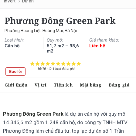
InVert
Dự án
Phương Đông Green Park
Phường Hoàng Liệt, Hoàng Mai, Hà Nội
Loại hình:
Quy mô:
Giá tham khảo:
Căn hộ
51,7 m2 – 98,6
Liên hệ
m2
10/10
-
từ
1
lượt đánh giá
Báo lỗi
Giới thiệu
Vị trí
Tiện ích
Mặt bằng
Bảng giá
Phương Đông Green Park
là dự án căn hộ với quy mô
14.346,6 m2 gồm 1.248 căn hộ, do công ty TNHH MTV
Phương Đông làm chủ đầu tư, toạ lạc dự án số 1 Trần