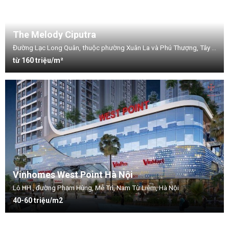
The Melody Ciputra
Đường Lạc Long Quân, thuộc phường Xuân La và Phú Thượng, Tây Hồ, Hà Nội
từ 160 triệu/m²
Vinhomes West Point Hà Nội
Lô HH , đường Phạm Hùng, Mễ Trì, Nam Từ Liêm, Hà Nội
40-60 triệu/m2