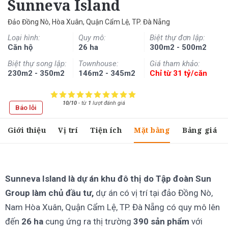
Sunneva Island
Đảo Đồng Nò, Hòa Xuân, Quận Cẩm Lệ, TP. Đà Nẵng
Loại hình:
Quy mô:
Biệt thự đơn lập:
Căn hộ
26 ha
300m2 - 500m2
Biệt thự song lập:
Townhouse:
Giá tham khảo:
230m2 - 350m2
146m2 - 345m2
Chỉ từ 31 tỷ/căn
10/10
-
từ
1
lượt đánh giá
Báo lỗi
Giới thiệu
Vị trí
Tiện ích
Mặt bằng
Bảng giá
Sunneva Island là dự án khu đô thị do Tập đoàn Sun
Group làm chủ đầu tư,
dự án có vị trí tại đảo Đồng Nò,
Nam Hòa Xuân, Quận Cẩm Lệ, TP. Đà Nẵng có quy mô lên
đến
26 ha
cung ứng ra thị trường
390 sản phẩm
với