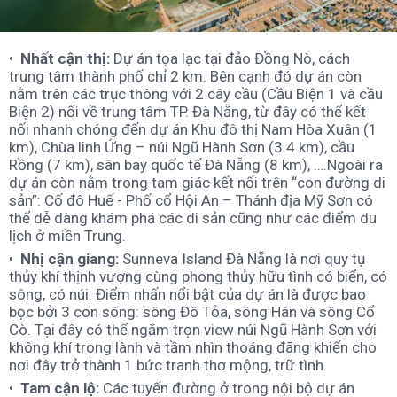
Nhất cận thị:
Dự án tọa lạc tại đảo Đồng Nò, cách
trung tâm thành phố chỉ 2 km. Bên cạnh đó dự án còn
nằm trên các trục thông với 2 cây cầu (Cầu Biện 1 và cầu
Biện 2) nối về trung tâm TP. Đà Nẵng, từ đây có thể kết
nối nhanh chóng đến dự án Khu đô thị Nam Hòa Xuân (1
km), Chùa linh Ứng – núi Ngũ Hành Sơn (3.4 km), cầu
Rồng (7 km), sân bay quốc tế Đà Nẵng (8 km), ….Ngoài ra
dự án còn nằm trong tam giác kết nối trên “con đường di
sản”: Cố đô Huế - Phố cổ Hội An – Thánh địa Mỹ Sơn có
thể dễ dàng khám phá các di sản cũng như các điểm du
lịch ở miền Trung.
Nhị cận giang:
Sunneva Island Đà Nẵng là nơi quy tụ
thủy khí thịnh vượng cùng phong thủy hữu tình có biển, có
sông, có núi. Điểm nhấn nổi bật của dự án là được bao
bọc bởi 3 con sông: sông Đô Tỏa, sông Hàn và sông Cổ
Cò. Tại đây có thể ngắm trọn view núi Ngũ Hành Sơn với
không khí trong lành và tầm nhìn thoáng đãng khiến cho
nơi đây trở thành 1 bức tranh thơ mộng, trữ tình.
Tam cận lộ:
Các tuyến đường ở trong nội bộ dự án