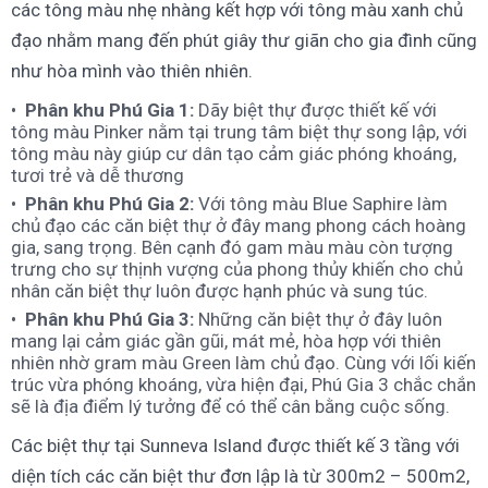
các tông màu nhẹ nhàng kết hợp với tông màu xanh chủ
đạo nhằm mang đến phút giây thư giãn cho gia đình cũng
như hòa mình vào thiên nhiên.
Phân khu Phú Gia 1:
Dãy biệt thự được thiết kế với
tông màu Pinker nằm tại trung tâm biệt thự song lập, với
tông màu này giúp cư dân tạo cảm giác phóng khoáng,
tươi trẻ và dễ thương
Phân khu Phú Gia 2:
Với tông màu Blue Saphire làm
chủ đạo các căn biệt thự ở đây mang phong cách hoàng
gia, sang trọng. Bên cạnh đó gam màu màu còn tượng
trưng cho sự thịnh vượng của phong thủy khiến cho chủ
nhân căn biệt thự luôn được hạnh phúc và sung túc.
Phân khu Phú Gia 3:
Những căn biệt thự ở đây luôn
mang lại cảm giác gần gũi, mát mẻ, hòa hợp với thiên
nhiên nhờ gram màu Green làm chủ đạo. Cùng với lối kiến
trúc vừa phóng khoáng, vừa hiện đại, Phú Gia 3 chắc chắn
sẽ là địa điểm lý tưởng để có thể cân bằng cuộc sống.
Các biệt thự tại Sunneva Island được thiết kế 3 tầng với
diện tích các căn biệt thư đơn lập là từ 300m2 – 500m2,