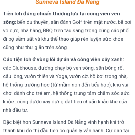
Sunneva Island Đà Nẵng
Tiện ích đúng chuẩn thượng lưu tại công viên ven
sông:
bến du thuyền, sân đánh Golf trên mặt nước, bể bơi
vô cực, nhà hàng, BBQ trên tàu sang trọng cùng các phố
đi bộ sầm uất và khu thể thao giúp rèn luyện sức khỏe
cũng như thư giãn trên sông.
Các tiện ích ở vùng lõi dự án và công viên cây xanh:
các Clubhouse, đường chạy bộ ven sông, sân bóng rổ,
cầu lông, vườn thiền và Yoga, vườn cờ, hồ bơi trong nhà,
hệ thống trường học (từ mầm non đến tiểu học), khu vui
chơi dành cho trẻ em, hệ thống trung tâm chăm sóc sức
khỏe…cũng được xây dựng đạt tiêu chuẩn khắc khe của
nhà đầu tư.
Đặc biệt hơn Sunneva Island Đà Nẵng vinh hạnh khi trở
thành khu đô thị đầu tiên có quản lý vận hành. Cư dân tại