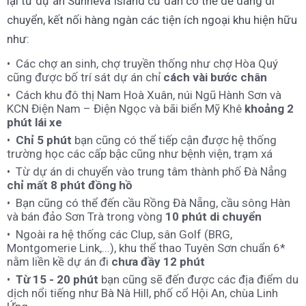
lại từ dự án Sunneva Island cư dân có thể dễ dàng di
chuyển, kết nối hàng ngàn các tiện ích ngoại khu hiện hữu
như:
Các chợ an sinh, chợ truyền thống như chợ Hòa Quý
cũng được bố trí sát dự án chỉ
cách
vài bước chân
Cách khu đô thị Nam Hoà Xuân, núi Ngũ Hành Sơn và
KCN Điện Nam – Điện Ngọc và bãi biển Mỹ Khê
khoảng 2
phút lái xe
Chỉ 5 phút
bạn cũng có thể tiếp cận được hệ thống
trường học các cấp bậc cũng như bệnh viện, trạm xá
Từ dự án di chuyển vào trung tâm thành phố Đà Nẳng
chỉ mất 8 phút đồng hồ
Bạn cũng có thể đến cầu Rồng Đà Nẵng, cầu sông Hàn
và bán đảo Sơn Trà trong vòng
10 phút di chuyển
Ngoài ra hệ thống các Clup, sân Golf (BRG,
Montgomerie Link,...), khu thể thao Tuyên Sơn chuẩn 6*
nằm liền kề dự án đi
chưa đầy 12 phút
Từ 15 - 20 phút
bạn cũng sẽ đến được các địa điểm du
dịch nổi tiếng như Bà Nà Hill, phố cổ Hội An, chùa Linh