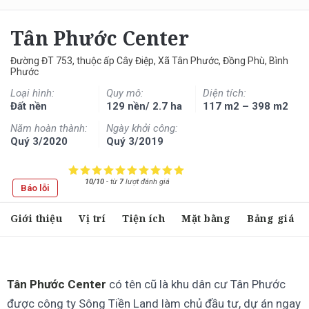
Tân Phước Center
Đường ĐT 753, thuộc ấp Cây Điệp, Xã Tân Phước, Đồng Phù, Bình
Phước
Loại hình:
Quy mô:
Diện tích:
Đất nền
129 nền/ 2.7 ha
117 m2 – 398 m2
Năm hoàn thành:
Ngày khởi công:
Quý 3/2020
Quý 3/2019
10/10
-
từ
7
lượt đánh giá
Báo lỗi
Giới thiệu
Vị trí
Tiện ích
Mặt bằng
Bảng giá
Tân Phước Center
có tên cũ là khu dân cư Tân Phước
được công ty Sông Tiền Land làm chủ đầu tư, dự án ngay