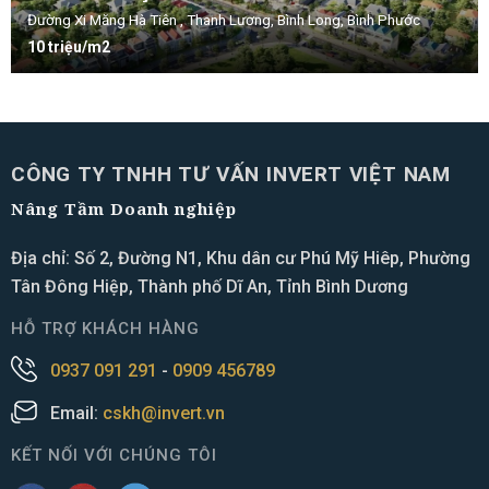
Đường Xi Măng Hà Tiên , Thanh Lương, Bình Long, Bình Phước
10 triệu/m2
CÔNG TY TNHH TƯ VẤN INVERT VIỆT NAM
Nâng Tầm Doanh nghiệp
Địa chỉ: Số 2, Đường N1, Khu dân cư Phú Mỹ Hiêp, Phường
Tân Đông Hiệp, Thành phố Dĩ An, Tỉnh Bình Dương
HỖ TRỢ KHÁCH HÀNG
0937 091 291
-
0909 456789
Email:
cskh@invert.vn
KẾT NỐI VỚI CHÚNG TÔI