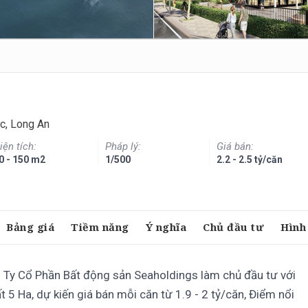
c, Long An
iện tích:
Pháp lý:
Giá bán:
0 - 150 m2
1/500
2.2 - 2.5 tỷ/căn
Bảng giá
Tiềm năng
Ý nghĩa
Chủ đầu tư
Hình
 Ty Cổ Phần Bất động sản Seaholdings làm chủ đầu tư với
 5 Ha, dự kiến giá bán mỗi căn từ 1.9 - 2 tỷ/căn, Điểm nổi