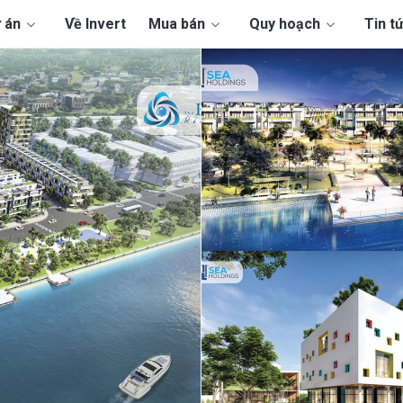
 án
Về Invert
Mua bán
Quy hoạch
Tin t