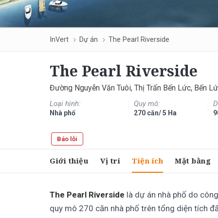
InVert
Dự án
The Pearl Riverside
The Pearl Riverside
Đường Nguyễn Văn Tuôi, Thị Trấn Bến Lức, Bến Lứ
Loại hình:
Quy mô:
D
Nhà phố
270 căn/ 5 Ha
9
Báo lỗi
Giới thiệu
Vị trí
Tiện ích
Mặt bằng
The Pearl Riverside
là dự án nhà phố do công
quy mô 270 căn nhà phố trên tổng diện tích đất