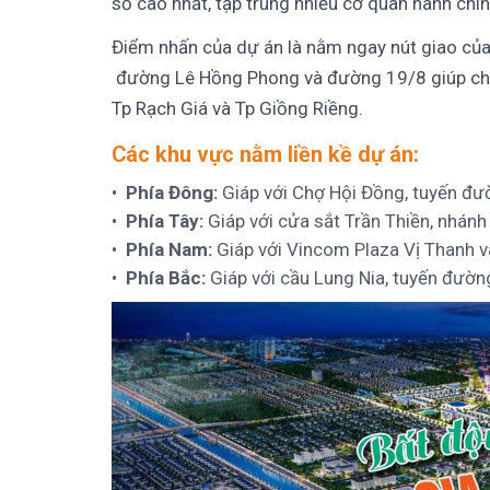
số cao nhất, tập trung nhiều cơ quan hành chí
Điểm nhấn của dự án là nằm ngay nút giao của
đường Lê Hồng Phong và đường 19/8 giúp cho 
Tp Rạch Giá và Tp Giồng Riềng.
Các khu vực nằm liền kề dự án:
Phía Đông:
Giáp với Chợ Hội Đồng, tuyến đ
Phía Tây:
Giáp với cửa sắt Trần Thiền, nhánh
Phía Nam:
Giáp với Vincom Plaza Vị Thanh 
Phía Bắc:
Giáp với cầu Lung Nia, tuyến đườ