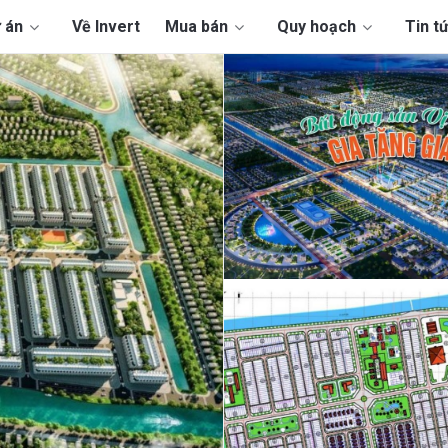
 án
Về Invert
Mua bán
Quy hoạch
Tin t