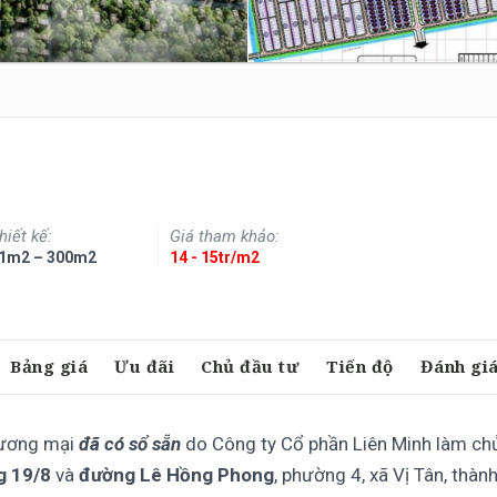
hiết kế:
Giá tham khảo:
1m2 – 300m2
14 - 15tr/m2
Bảng giá
Ưu đãi
Chủ đầu tư
Tiến độ
Đánh gi
hương mại
đã có sổ sẵn
do Công ty Cổ phần Liên Minh làm ch
g 19/8
và
đường Lê Hồng Phong
, phường 4, xã Vị Tân, thàn