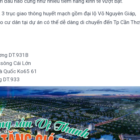
nh đâu não cũng như nhiều tiềm năng kinh tế vượt bật.
 3 trục giao thông huyết mạch gồm đại lộ Võ Nguyên Giáp,
cư dân tại dự án có thể dễ dàng di chuyển đến Tp Cần Thơ
ường DT.931B
 sông Cái Lớn
và Quốc Ko65 61
ng DT.933