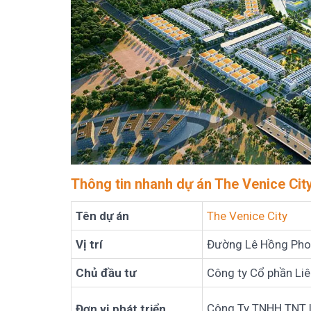
Thông tin nhanh dự án The Venice Cit
Tên dự án
The Venice City
Vị trí
Đường Lê Hồng Phong
Chủ đầu tư
Công ty Cổ phần Li
Công Ty TNHH TNT
Đơn vị phát triển