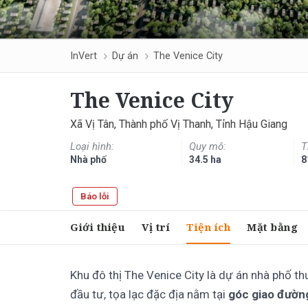
InVert
Dự án
The Venice City
The Venice City
Xã Vị Tân, Thành phố Vị Thanh, Tỉnh Hậu Giang
Loại hình:
Quy mô:
T
Nhà phố
34.5 ha
8
Báo lỗi
Giới thiệu
Vị trí
Tiện ích
Mặt bằng
Khu đô thị The Venice City là dự án nhà phố t
đầu tư, tọa lạc đặc địa nằm tại
góc giao đườn