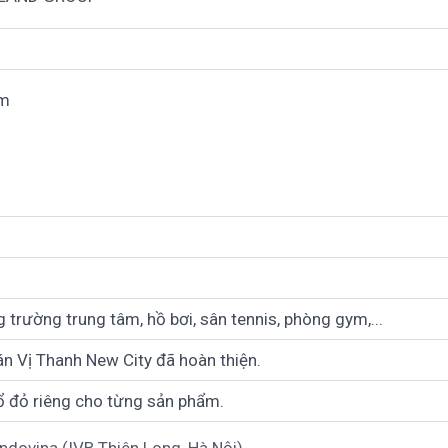
ồm
 trường trung tâm, hồ bơi, sân tennis, phòng gym,...
án Vị Thanh New City đã hoàn thiện.
ổ đỏ riêng cho từng sản phẩm.
dovina (IVB Thiên Long, Hà Nội)