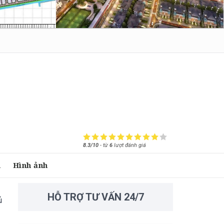
8.3/10
-
từ
6
lượt đánh giá
á
Hình ảnh
HỖ TRỢ TƯ VẤN 24/7
ủ
h