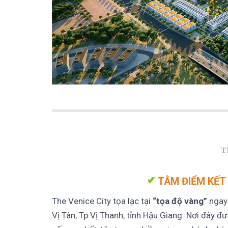
T
TÂM ĐIỂM KẾT
The Venice City tọa lạc tại
“tọa độ vàng”
ngay 
Vị Tân, Tp Vị Thanh, tỉnh Hậu Giang. Nơi đây đ