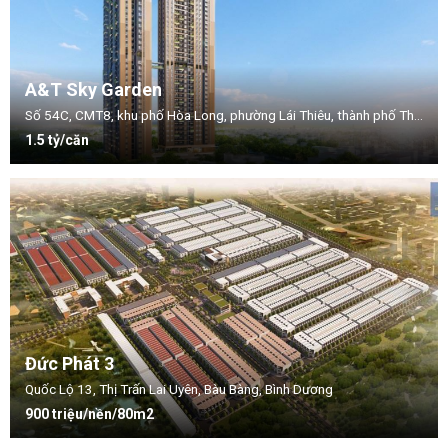
A&T Sky Garden
Số 54C, CMT8, khu phố Hòa Long, phường Lái Thiêu, thành phố Thuận An, tỉnh Bình Dương.
1.5 tỷ/căn
Đức Phát 3
Quốc Lộ 13, Thị Trấn Lai Uyên, Bàu Bàng, Bình Dương
900 triệu/nền/80m2