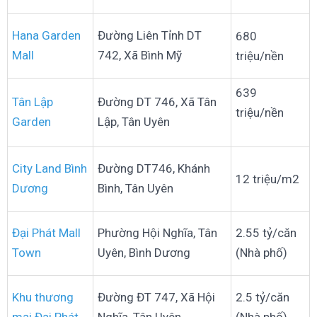
Hana Garden
Đường Liên Tỉnh DT
680
Mall
742, Xã Bình Mỹ
triệu/nền
639
Tân Lập
Đường DT 746, Xã Tân
triệu/nền
Garden
Lập, Tân Uyên
City Land Bình
Đường DT746, Khánh
12 triệu/m2
Dương
Bình, Tân Uyên
Đại Phát Mall
Phường Hội Nghĩa, Tân
2.55 tỷ/căn
Town
Uyên, Bình Dương
(Nhà phố)
Khu thương
Đường ĐT 747, Xã Hội
2.5 tỷ/căn
mại Đại Phát
Nghĩa, Tân Uyên
(Nhà phố)