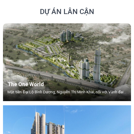
DỰ ÁN LÂN CẬN
The One World
Mặt tiền Đại Lộ Bình Dương, Nguyễn Thị Minh Khai, nối với Vành đai 3, Phường .Thuận Giao, TP.Thuận An, Tỉnh Bình Dương.