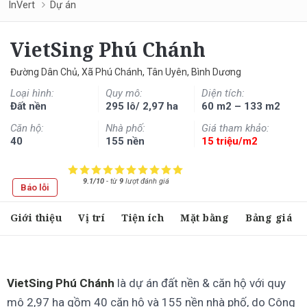
InVert
Dự án
VietSing Phú Chánh
Đường Dân Chủ, Xã Phú Chánh, Tân Uyên, Bình Dương
Loại hình:
Quy mô:
Diện tích:
Đất nền
295 lô/ 2,97 ha
60 m2 – 133 m2
Căn hộ:
Nhà phố:
Giá tham khảo:
40
155 nền
15 triệu/m2
9.1/10
-
từ
9
lượt đánh giá
Báo lỗi
Giới thiệu
Vị trí
Tiện ích
Mặt bằng
Bảng giá
VietSing Phú Chánh
là dự án đất nền & căn hộ với quy
mô 2,97 ha gồm 40 căn hộ và 155 nền nhà phố, do Công