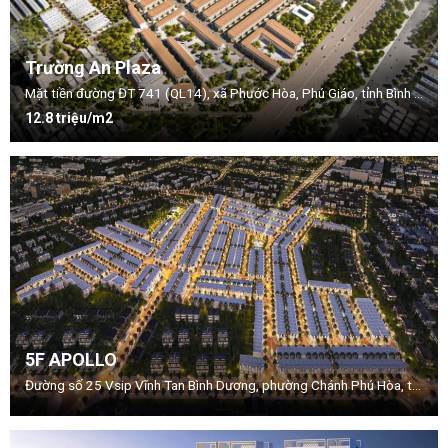
Trường An Plaza
Mặt tiền đường ĐT 741 (QL14), xã Phước Hòa, Phú Giáo, tỉnh Bình Dương
12.8 triệu/m2
5F APOLLO
Đường số 25 Vsip Vĩnh Tan Bình Dương, phường Chánh Phú Hòa, thị xã Bến Cát, tỉnh Bình Dương