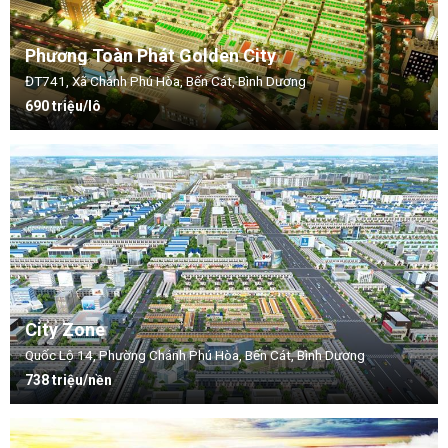
Phương Toàn Phát Golden City
ĐT741, Xã Chánh Phú Hòa, Bến Cát, Bình Dương
690 triệu/lô
City Zone
Quốc Lộ 14, Phường Chánh Phú Hòa, Bến Cát, Bình Dương
738 triệu/nền