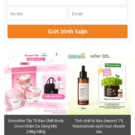
Họ tên
Email
Smoothie Tẩy Tế Bào Chết Body
Tinh chất bí đao (serum) 7%
Dove Chăm Da Sáng Mịn
Niacinamide sạch mụn chuyên
298g/280g
sâu