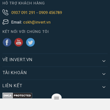
HỖ TRỢ KHÁCH HÀNG
0937 091 291
-
0909 456789
Email:
cskh@invert.vn
KẾT NỐI VỚI CHÚNG TÔI
VỀ INVERT.VN
TÀI KHOẢN
LIÊN KẾT