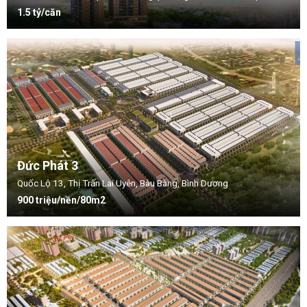
1.5 tỷ/căn
Đức Phát 3
Quốc Lộ 13, Thị Trấn Lai Uyên, Bàu Bàng, Bình Dương
900 triệu/nền/80m2