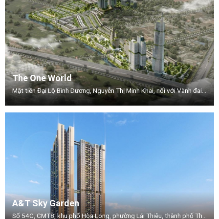
The One World
Mặt tiền Đại Lộ Bình Dương, Nguyễn Thị Minh Khai, nối với Vành đai 3, Phường .Thuận Giao, TP.Thuận An, Tỉnh Bình Dương.
A&T Sky Garden
Số 54C, CMT8, khu phố Hòa Long, phường Lái Thiêu, thành phố Thuận An, tỉnh Bình Dương.