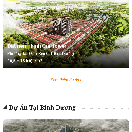
Đất nền Thịnh Gia Tower
Phường Tân Định, Bến Cát, Bình Dương
16,5 – 18 triệu/m2
Xem thêm dự án
Dự Án Tại Bình Dương