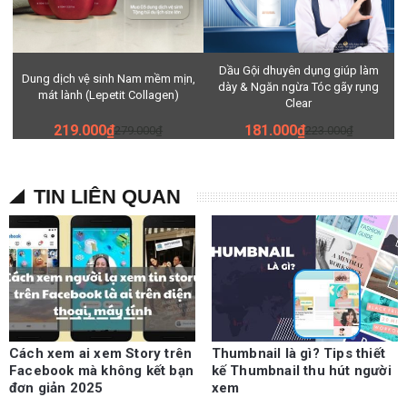
Dầu Gội dhuyên dụng giúp làm
Dung dịch vệ sinh Nam mềm mịn,
dày & Ngăn ngừa Tóc gãy rụng
mát lành (Lepetit Collagen)
Clear
219.000₫
181.000₫
279.000₫
223.000₫
TIN LIÊN QUAN
Cách xem ai xem Story trên
Thumbnail là gì? Tips thiết
Facebook mà không kết bạn
kế Thumbnail thu hút người
đơn giản 2025
xem