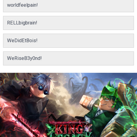
worldfeelpain!
RELLbigbrain!
WeDidEtBois!
WeRiseB3y0nd!