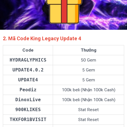
2. Mã Code King Legacy Update 4
Code
Thưởng
50 Gem
UPDATE4.0.2
5 Gem
UPDATE4
5 Gem
Peodiz
100k beli (Nhận 100k Cash)
DinoxLive
100k beli (Nhận 100k Cash)
900KLIKES
Stat Reset
THXFOR1BVISIT
Stat Reset