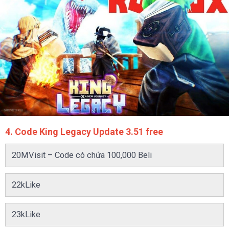
4. Code King Legacy Update 3.51 free
20MVisit – Code có chứa 100,000 Beli
22kLike
23kLike