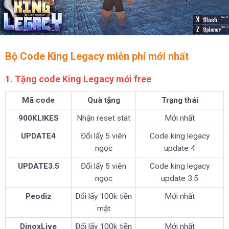
Bộ Code King Legacy miễn phí mới nhất
1. Tặng code King Legacy mới free
Mã code
Quà tặng
Trạng thái
900KLIKES
Nhận reset stat
Mới nhất
UPDATE4
Đổi lấy 5 viên
Code king legacy
ngọc
update 4
UPDATE3.5
Đổi lấy 5 viên
Code king legacy
ngọc
update 3.5
Peodiz
Đổi lấy 100k tiền
Mới nhất
mặt
DinoxLive
Đổi lấy 100k tiền
Mới nhất