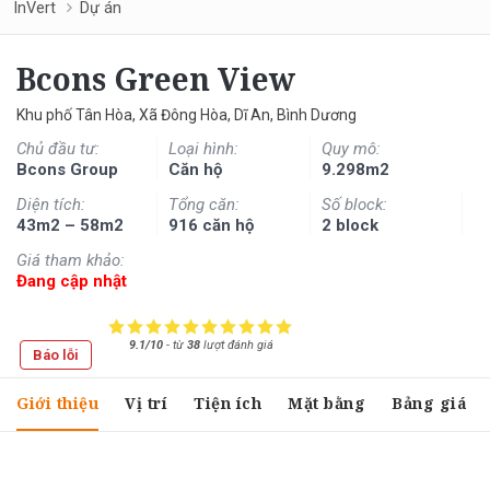
InVert
Dự án
Bcons Green View
Khu phố Tân Hòa, Xã Đông Hòa, Dĩ An, Bình Dương
Chủ đầu tư:
Loại hình:
Quy mô:
Bcons Group
Căn hộ
9.298m2
Diện tích:
Tổng căn:
Số block:
43m2 – 58m2
916 căn hộ
2 block
Giá tham khảo:
Đang cập nhật
9.1/10
-
từ
38
lượt đánh giá
Báo lỗi
Giới thiệu
Vị trí
Tiện ích
Mặt bằng
Bảng giá