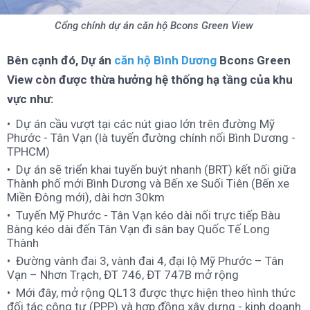
Cổng chính dự án căn hộ Bcons Green View
Bên cạnh đó, Dự án
căn hộ Bình Dương
Bcons Green
View còn được thừa hưởng hệ thống hạ tầng của khu
vực như:
Dự án cầu vượt tại các nút giao lớn trên đường Mỹ
Phước - Tân Vạn (là tuyến đường chính nối Bình Dương -
TPHCM)
Dự án sẽ triển khai tuyến buýt nhanh (BRT) kết nối giữa
Thành phố mới Bình Dương và Bến xe Suối Tiên (Bến xe
Miền Đông mới), dài hơn 30km
Tuyến Mỹ Phước - Tân Vạn kéo dài nối trực tiếp Bàu
Bàng kéo dài đến Tân Vạn đi sân bay Quốc Tế Long
Thành
Đường vành đai 3, vành đai 4, đại lộ Mỹ Phước – Tân
Vạn – Nhơn Trạch, ĐT 746, ĐT 747B mở rộng
Mới đây, mở rộng QL13 được thực hiện theo hình thức
đối tác công tư (PPP) và hợp đồng xây dựng - kinh doanh