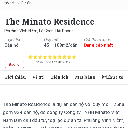
InVert
Dự án
The Minato Residence
Phường Vĩnh Niệm, Lê Chân, Hải Phòng
Loại hình:
Quy mô:
Giá tham khảo:
Căn hộ
45 – 108m2/căn
Đang cập nhật
10/10
-
từ
2
lượt đánh giá
Báo lỗi
Giới thiệu
Vị trí
Tiện ích
Mặt bằng
Thực tế
The Minato Residence là dự án căn hộ với quy mô 1,26ha
gồm 924 căn hộ, do công ty Công ty TNHH Minato Việt
Nam làm chủ đầu tư, toạ lạc dự án tại Phường Vĩnh Niệm,