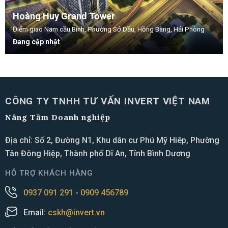
Hoàng Huy Grand Tower
Điểm giao Nam cầu Bính, Phường Sở Dầu, Hồng Bàng, Hải Phòng
Đang cập nhật
CÔNG TY TNHH TƯ VẤN INVERT VIỆT NAM
Nâng Tầm Doanh nghiệp
Địa chỉ: Số 2, Đường N1, Khu dân cư Phú Mỹ Hiêp, Phường
Tân Đông Hiệp, Thành phố Dĩ An, Tỉnh Bình Dương
HỖ TRỢ KHÁCH HÀNG
0937 091 291
-
0909 456789
Email:
cskh@invert.vn