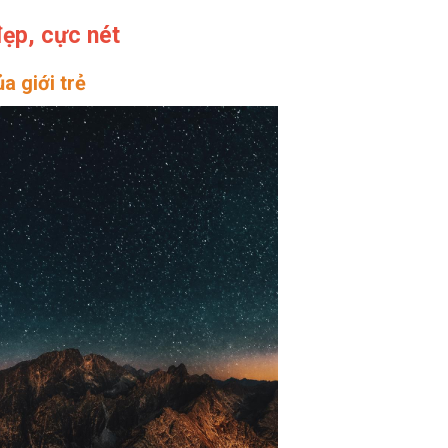
 đẹp, cực nét
a giới trẻ