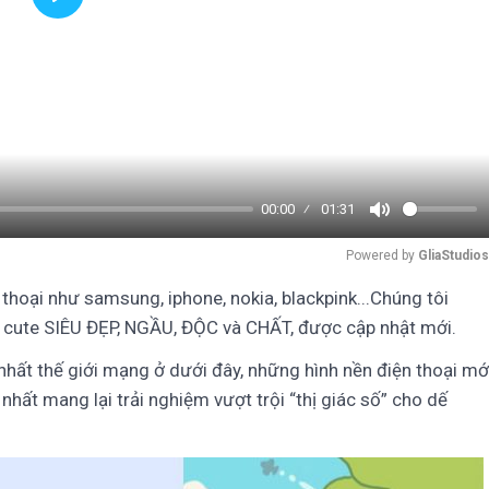
Play
00:00
01:31
Mute
Powered by 
GliaStudios
thoại như samsung, iphone, nokia, blackpink...Chúng tôi
i cute SIÊU ĐẸP, NGẦU, ĐỘC và CHẤT, được cập nhật mới.
nhất thế giới mạng ở dưới đây, những hình nền điện thoại mớ
hất mang lại trải nghiệm vượt trội “thị giác số” cho dế