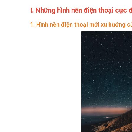
I. Những hình nền điện thoại cực
1. Hình nền điện thoại mới xu hướng củ