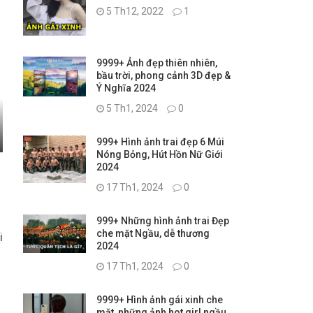
5 Th12, 2022
1
9999+ Ảnh đẹp thiên nhiên,
bầu trời, phong cảnh 3D đẹp &
Ý Nghĩa 2024
5 Th1, 2024
0
999+ Hình ảnh trai đẹp 6 Múi
Nóng Bỏng, Hút Hồn Nữ Giới
2024
17 Th1, 2024
0
999+ Những hình ảnh trai Đẹp
che mặt Ngầu, dễ thương
i
2024
17 Th1, 2024
0
9999+ Hình ảnh gái xinh che
mặt, những ảnh hot girl ngầu