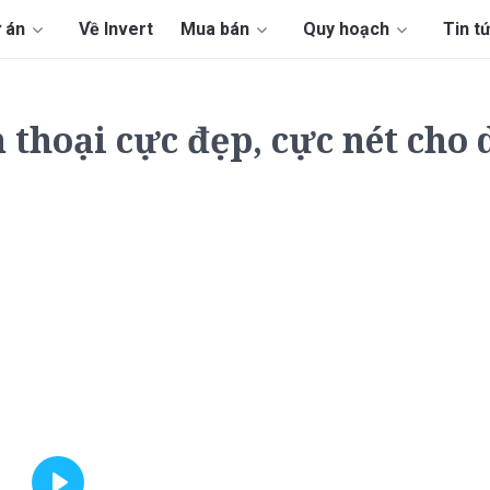
 án
Về Invert
Mua bán
Quy hoạch
Tin t
 thoại cực đẹp, cực nét cho 