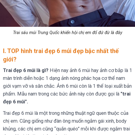
Trai sáu múi Trung Quốc khiến hội chị em đổ đứ đừ là đây
I. TOP hình trai đẹp 6 múi đẹp bậc nhất thế
giới?
Trai đẹp 6 múi là gì?
Hiện nay ảnh 6 múi hay ảnh cơ bắp là 1
màn trình diễn hoặc 1 dạng ảnh nóng phác họa cơ thể nam
giới vạm vỡ và săn chắc. Ảnh 6 múi còn là 1 thể loại xuất bản
phẩm. Mẫu nam trong các bức ảnh này còn được gọi là
"trai
đẹp 6 múi".
Trai đẹp 6 múi là một trong những thuật ngữ quen thuộc của
chị em. Cũng giống như đàn ông muốn ngắm gái xinh, body
khủng, các chị em cũng “quắn quéo” mỗi khi được ngắm trai