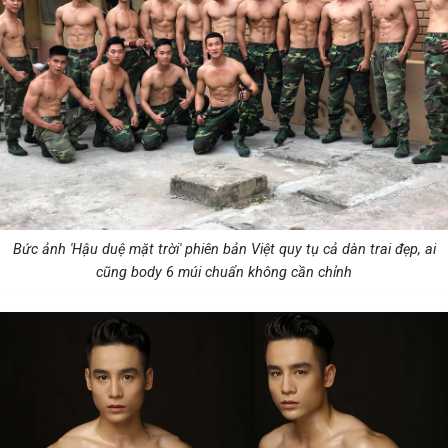
Bức ảnh 'Hậu duệ mặt trời' phiên bản Việt quy tụ cả dàn trai đẹp, ai
cũng body 6 múi chuẩn không cần chỉnh