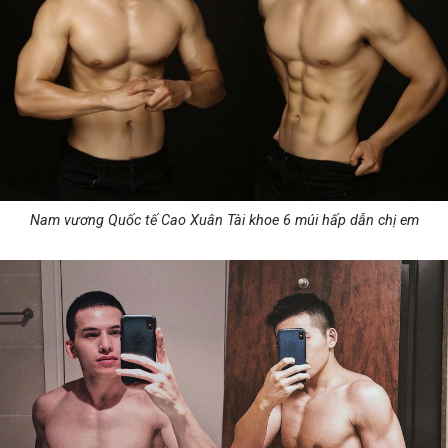
Nam vương Quốc tế Cao Xuân Tài khoe 6 múi hấp dẫn chị em