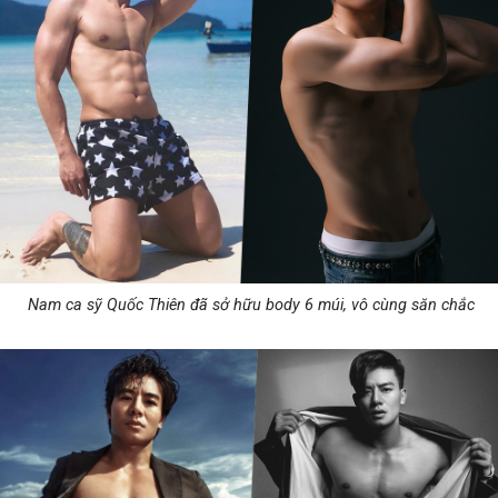
Nam ca sỹ Quốc Thiên đã sở hữu body 6 múi, vô cùng săn chắc