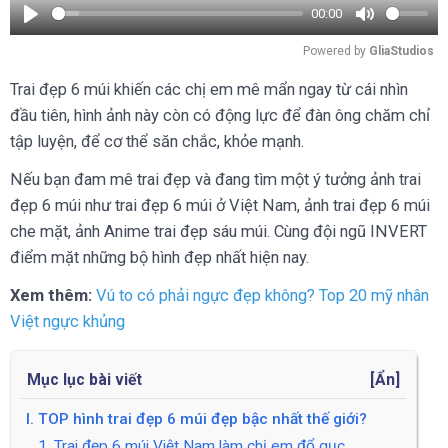
00:00
Play
Mute
Powered by 
GliaStudios
Trai đẹp 6 múi khiến các chị em mê mẩn ngay từ cái nhìn
đầu tiên, hình ảnh này còn có động lực để đàn ông chăm chỉ
tập luyện, để cơ thể săn chắc, khỏe mạnh.
Nếu bạn đam mê trai đẹp và đang tìm một ý tưởng ảnh trai
đẹp 6 múi như trai đẹp 6 múi ở Việt Nam, ảnh trai đẹp 6 múi
che mặt, ảnh Anime trai đẹp sáu múi. Cùng đội ngũ INVERT
điểm mặt những bộ hình đẹp nhất hiện nay.
Xem thêm:
Vú to có phải ngực đẹp không? Top 20 mỹ nhân
Việt ngực khủng
Mục lục bài viết
[
Ẩn
]
I. TOP hình trai đẹp 6 múi đẹp bậc nhất thế giới?
1. Trai đẹp 6 múi Việt Nam làm chị em đổ gục