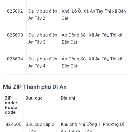
825692
Đại lý bưu điện
Khối Lồ Ồ, Xã An Tây, Thị xã Bến
An Tây 2
Cát
825693
Đại lý bưu điện
Ấp Dòng Sỏi, Xã An Tây, Thị xã
An Tây 3
Bến Cát
825694
Đại lý bưu điện
Ấp Dòng Sỏi, Xã An Tây, Thị xã
An Tây 4
Bến Cát
Mã ZIP Thành phố Dĩ An
ZIP
Bưu cục
Địa chỉ
code/
Postal
code
824600
Bưu cục cấp 2
Khu phố Nhị Đồng 1, Phường Dĩ
Dĩ An
An, Thị xã Dĩ An