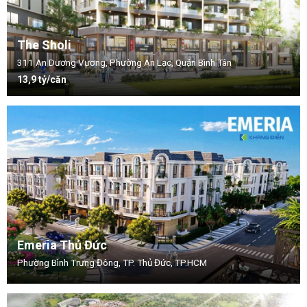
The Sholi
311 An Dương Vương, Phường An Lạc, Quận Bình Tân
13,9 tỷ/căn
Emeria Thủ Đức
Phường Bình Trưng Đông, TP. Thủ Đức, TP.HCM