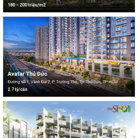
180 – 200 triệu/m2
Avatar Thủ Đức
Đường số 1, Vành Đai 2, P. Trường Thọ, Tp. Thủ Đức, TP HCM
2.7 tỷ/căn