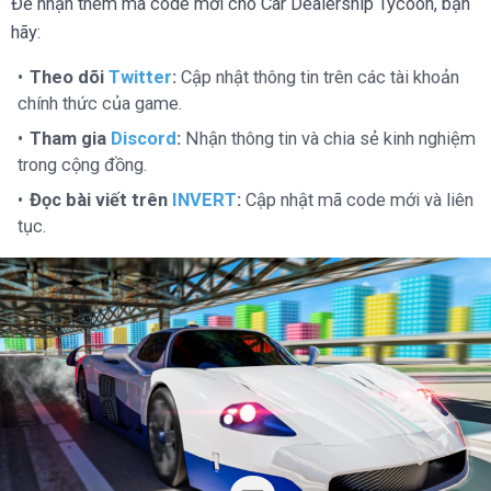
Để nhận thêm mã code mới cho Car Dealership Tycoon, bạn
hãy:
Theo dõi
Twitter
:
Cập nhật thông tin trên các tài khoản
chính thức của game.
Tham gia
Discord
:
Nhận thông tin và chia sẻ kinh nghiệm
trong cộng đồng.
Đọc bài viết trên
INVERT
:
Cập nhật mã code mới và liên
tục.