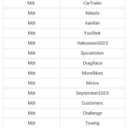
Mới
CarTrailer
Mới
Killasfs
Mới
IranRan
Mới
YouStink
Mới
Halloween2023
Mới
Spooktober
Mới
DragRace
Mới
MoreBikes
Mới
Motos
Mới
September2023
Mới
Customers
Mới
Challenge
Mới
Towing