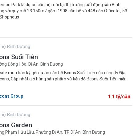
rson Park là dự án căn hộ mới tại thị trường bất động sản Bình
g với quy mô 23.150m2 gồm 1908 căn hộ và 448 căn Officetel, 53
 Shophous
 hộ Bình Dương
ons Suối Tiên
ng Đông Hòa, Dĩ An, Bình Dương
ite mua bán ký gởi dự án căn hộ Bcons Suối Tiên của công ty Địa
cons, Cập nhật giỏ hàng sản phẩm và tiến độ Bcons Suối Tiên hiện
cons Group
1.1 tỷ/căn
 hộ Bình Dương
ons Garden
g Phạm Hữu Lầu, Phường Dĩ An, TP Dĩ An, Bình Dương