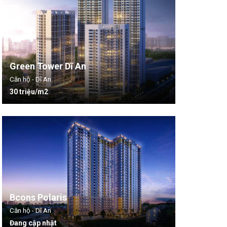
Green Tower Dĩ An
Căn hộ - Dĩ An
30 triệu/m2
Bcons Polaris
Căn hộ - Dĩ An
Đang cập nhật