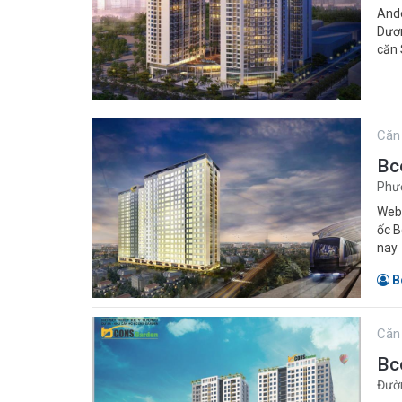
Ande
Dươn
căn
Căn
Bc
Phườ
Webs
ốc B
nay
B
Căn
Bc
Đườn