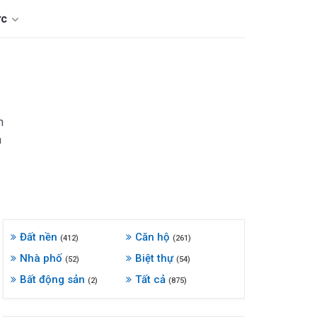
ức
h
h
Đất nền
Căn hộ
(412)
(261)
Nhà phố
Biệt thự
(52)
(54)
Bất động sản
Tất cả
(2)
(875)