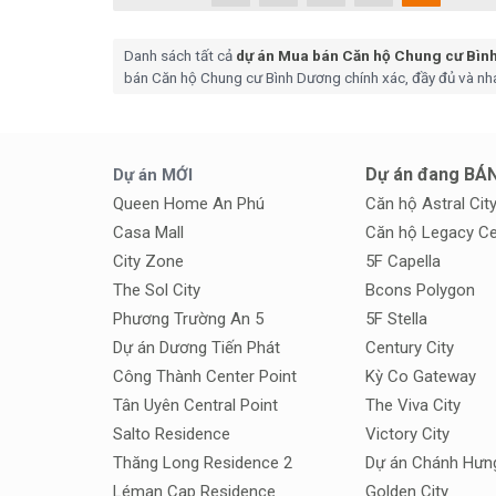
Danh sách tất cả
dự án Mua bán Căn hộ Chung cư Bìn
bán Căn hộ Chung cư Bình Dương chính xác, đầy đủ và nh
Dự án đang BÁ
Dự án MỚI
Queen Home An Phú
Căn hộ Astral Cit
Casa Mall
Căn hộ Legacy Ce
City Zone
5F Capella
The Sol City
Bcons Polygon
Phương Trường An 5
5F Stella
Dự án Dương Tiến Phát
Century City
Công Thành Center Point
Kỳ Co Gateway
Tân Uyên Central Point
The Viva City
Salto Residence
Victory City
Thăng Long Residence 2
Dự án Chánh Hưn
Léman Cap Residence
Golden City