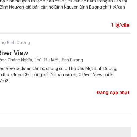
hộ Bình Nguyên thuộc dự án chung cư căn hộ nằm trong khu đô thị
Bình Nguyên, giá bán căn hộ Bình Nguyên Bình Dương chỉ 1 tỷ/căn
1 tỷ/căn
 hộ Bình Dương
River View
ng Chánh Nghĩa, Thủ Dầu Một, Bình Dương
ver View là dự án căn hộ chung cư ở Thủ Dầu Một Bình Dương,
h thức được CĐT công bố, Giá bán căn hộ C River View chỉ 30
u/m2
Đang cập nhật