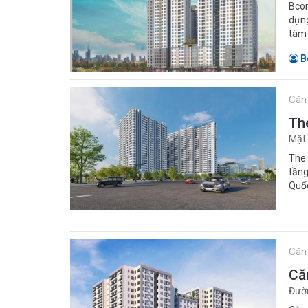
Bcon
dựng
tâm 
B
Căn
Th
The 
tầng
Quốc
Căn
Că
Đườn