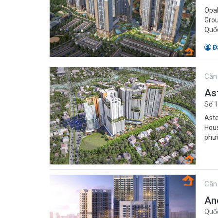
Opal
Grou
Quốc
Đ
Căn
As
Số 1
Aste
Hous
phườ
Căn
An
Quốc