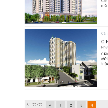
Căn 
mới 
Căn
C 
Phườ
C Ri
chín
triệ
61-72/72
1
2
3
4