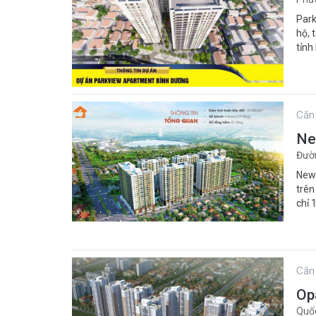
Park
hộ, 
tỉnh
Căn
Ne
Đườn
New 
trên
chỉ 
Căn
Op
Quốc