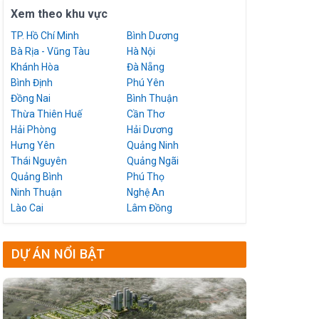
Xem theo khu vực
TP. Hồ Chí Minh
Bình Dương
Bà Rịa - Vũng Tàu
Hà Nội
Khánh Hòa
Đà Nẵng
Bình Định
Phú Yên
Đồng Nai
Bình Thuận
Thừa Thiên Huế
Cần Thơ
Hải Phòng
Hải Dương
Hưng Yên
Quảng Ninh
Thái Nguyên
Quảng Ngãi
Quảng Bình
Phú Thọ
Ninh Thuận
Nghệ An
Lào Cai
Lâm Đồng
DỰ ÁN NỔI BẬT