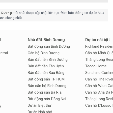
h Dương
mới nhất được cập nhật liên tục. Đảm bảo thông tin dự án Mua
anh chóng nhất.
N
Nhà đất Bình Dương
Dự án nổi bật
y
Bất động sản Bình Dương
Richland Reside
ntral
Căn hộ Bình Dương
Căn hộ Minh Quố
Bán đất nền Bình Dương
Thăng Long Res
Bán đất nền Tân Uyên
Tecco Home
Bán đất nền Bàu Bàng
Sunshine Contin
Bất động sản TP HCM
Căn hộ The Rive
Bán căn hộ Bình Dương
Căn hộ West Ga
Bất động sản Bà Rịa
Căn hộ Aria Đà 
Bất động sản Đồng Nai
Thăng Long Res
g
Dự án Biệt thự
Căn hộ D’Lusso 
Dự án Nhà phố