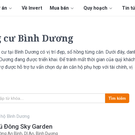
 án
Về Invert
Mua bán
Quy hoạch
Tin t
g cư Bình Dương
cư tại Bình Dương có vị trí đẹp, sổ hồng từng căn. Dưới đây, dan
 Dương đang được triển khai. Để tránh mất thời gian của quý khác
ợ được hỗ trợ tư vấn chọn dự án căn hộ phụ hợp với tài chính, vị
Tìm kiếm
 hộ Bình Dương
ú Đông Sky Garden
ng An Bình, Dĩ An, Bình Dương