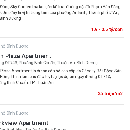
Đông Sky Garden tọa lạc gần kề trục đường nội đô Phạm Văn Đồng
500m, đây là vị trí trung tâm của phường An Bình, Thành phố Dĩ An,
 Bình Dương.
1.9 - 2.5 tỷ/căn
 hộ Bình Dương
on Plaza Apartment
ng ĐT743, Phường Bình Chuẩn, Thuận An, Bình Dương
 Plaza Apartment là dự án căn hộ cao cấp do Công ty Bất Động Sản
Hồng Thịnh làm chủ đầu tư, toạ lạc dự án ngay đường ĐT743,
ờng Bình Chuẩn, TP Thuận An
35 triệu/m2
 hộ Bình Dương
rkview Apartment
ng Bình Hòa, Thuận An, Bình Dương