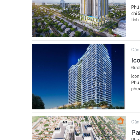
Phú 
chỉ 
tỉnh
Căn
Ic
Đườ
Icon
Phú 
phư
Căn
Pa
Phườ