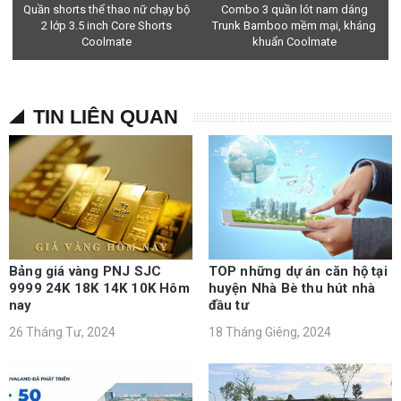
Quần shorts thể thao nữ chạy bộ
Combo 3 quần lót nam dáng
2 lớp 3.5 inch Core Shorts
Trunk Bamboo mềm mại, kháng
Coolmate
khuẩn Coolmate
TIN LIÊN QUAN
Bảng giá vàng PNJ SJC
TOP những dự án căn hộ tại
9999 24K 18K 14K 10K Hôm
huyện Nhà Bè thu hút nhà
nay
đầu tư
26 Tháng Tư, 2024
18 Tháng Giêng, 2024