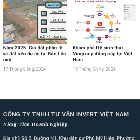
Năm 2025: Giá đất phân lô
Khám phá Hệ sinh thái
và đất nền dự án tại Bảo Lộc
Vingroup đẳng cấp tại Việt
mới
Nam
17 Tháng Giêng, 2024
15 Tháng Giêng, 2024
CÔNG TY TNHH TƯ VẤN INVERT VIỆT NAM
Nâng Tầm Doanh nghiệp
Địa chỉ: Số 2, Đường N1, Khu dân cư Phú Mỹ Hiêp, Phường