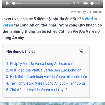
00:00
Play
Mute
Powered by 
GliaStudios
Invert.vn, chia sẻ 5 điểm nội bật dự án đất nền
VietUc
Varea
tại Long An chi tiết nhất, rất hi vọng Quý khách có
thêm những thông tin bổ ích về đất nền VietUc Varea ở
Long An này.
Nội dung bài viết
[
Ẩn
]
1. Pháp lý VietUc Varea Long An hoàn chỉnh
2. Vị trí đắc địa VietUc Varea Bến Lức Long An
3. Hình thức thanh toán VietUc Varea rất thuận tiện
4. Tiện ích VietUc Varea Long An cực kì ấn tượng
5. Chủ đầu tư VietUc Varea cự kì uy tín