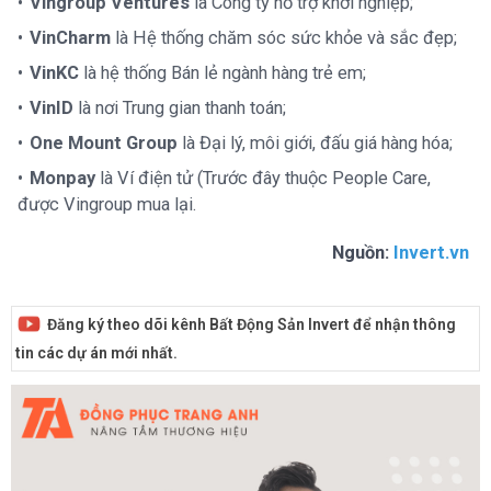
Vingroup Ventures
là Công ty hỗ trợ khởi nghiệp;
VinCharm
là Hệ thống chăm sóc sức khỏe và sắc đẹp;
VinKC
là hệ thống Bán lẻ ngành hàng trẻ em;
VinID
là nơi Trung gian thanh toán;
One Mount Group
là Đại lý, môi giới, đấu giá hàng hóa;
Monpay
là Ví điện tử (Trước đây thuộc People Care,
được Vingroup mua lại.
Nguồn:
Invert.vn
Đăng ký theo dõi kênh Bất Động Sản Invert để nhận thông
tin các dự án mới nhất.