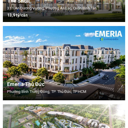
The Sholi
311 An Dương Vương, Phường An Lạc, Quận Bình Tân
13,9 tỷ/căn
Emeria Thủ Đức
Phường Bình Trưng Đông, TP. Thủ Đức, TP.HCM