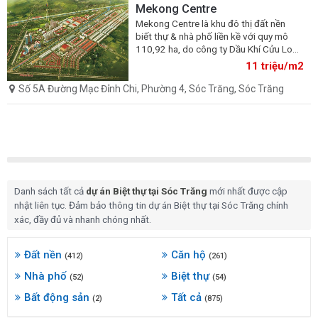
Mekong Centre
Mekong Centre là khu đô thị đất nền
biết thự & nhà phố liền kề với quy mô
110,92 ha, do công ty Dầu Khí Cửu Long
làm chủ đầu tư, giá bán dự án Mekong
11 triệu/m2
Centre 5A chỉ 11tr/m2
Số 5A Đường Mạc Đỉnh Chi, Phường 4, Sóc Trăng, Sóc Trăng
Danh sách tất cả
dự án Biệt thự tại Sóc Trăng
mới nhất được cập
nhật liên tục. Đảm bảo thông tin dự án Biệt thự tại Sóc Trăng chính
xác, đầy đủ và nhanh chóng nhất.
Đất nền
Căn hộ
(412)
(261)
Nhà phố
Biệt thự
(52)
(54)
Bất động sản
Tất cả
(2)
(875)