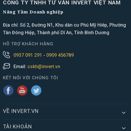
CÔNG TY TNHH TƯ VẤN INVERT VIỆT NAM
Nâng Tầm Doanh nghiệp
Địa chỉ: Số 2, Đường N1, Khu dân cư Phú Mỹ Hiêp, Phường
Tân Đông Hiệp, Thành phố Dĩ An, Tỉnh Bình Dương
HỖ TRỢ KHÁCH HÀNG
0937 091 291
-
0909 456789
Email:
cskh@invert.vn
KẾT NỐI VỚI CHÚNG TÔI
VỀ INVERT.VN
TÀI KHOẢN