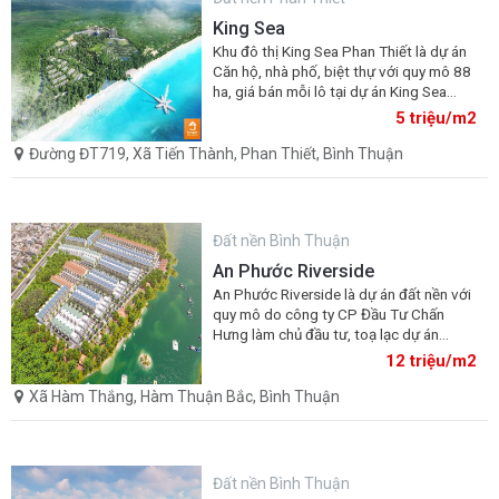
King Sea
Khu đô thị King Sea Phan Thiết là dự án
Căn hộ, nhà phố, biệt thự với quy mô 88
ha, giá bán mỗi lô tại dự án King Sea
Phan Thiết chỉ 5 tr/m2
5 triệu/m2
Đường ĐT719, Xã Tiến Thành, Phan Thiết, Bình Thuận
Đất nền Bình Thuận
An Phước Riverside
An Phước Riverside là dự án đất nền với
quy mô do công ty CP Đầu Tư Chấn
Hưng làm chủ đầu tư, toạ lạc dự án
thuộc Xã Hàm Thắng, Huyện Hàm Thuận
12 triệu/m2
Bắc, Bình Thuận. cách quốc lộ 1A chỉ
5km.
Xã Hàm Thắng, Hàm Thuận Bắc, Bình Thuận
Đất nền Bình Thuận