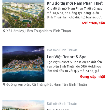
Khu đô thị mới Nam Phan Thiết
Khu đô thị mới Nam Phan Thiết với quy
mô 13,5 ha, do Công ty Hoàng Quân
Bình Thuận làm chủ đầu tư, tọa lạc dự án
tại Khu công nghiệp Hàm Kiệm I, thuộc
695 triệu/căn
xã Hàm Mỹ, huyện Hàm Thuận Nam, tỉnh
Bình Thuận; cách quốc lộ 1A chỉ 1km
Xã Hàm Mỹ, Hàm Thuận Nam, Bình Thuận
Đất nền Bình Thuận
Lạc Việt Resort & Spa
Lạc Việt Resort & Spa là dự án đất nền
ven biển Bình Thuận do DRH Holdings
làm chủ đầu tư với quy mô 74 ha, giá
bán Lạc Việt Hàm Tân được CĐT quan
Đang cập nhật
tâm
Đường ven biển, Xã Thắng Hải, Hàm Tân, Bình Thuận
Đất nền Bình Thuận