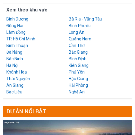
Xem theo khu vực
Bình Dương
Bà Rịa - Vũng Tàu
Đồng Nai
Bình Phước
Lâm Đồng
Long An
TP. Hồ Chí Minh
Quảng Nam
Bình Thuận
Cần Thơ
Đà Nẵng
Bắc Giang
Bắc Ninh
Bình Định
Hà Nội
Kiên Giang
Khánh Hòa
Phú Yên
Thái Nguyên
Hậu Giang
An Giang
Hải Phòng
Bạc Liêu
Nghệ An
DỰ ÁN NỔI BẬT