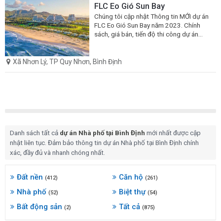
FLC Eo Gió Sun Bay
Chúng tôi cập nhật Thông tin MỚI dự án
FLC Eo Gió Sun Bay năm 2023. Chính
sách, giá bán, tiến độ thi công dự án
FLC Eo Gió Sun Bay tại Quy Nhơn. Xem
ngay
Xã Nhơn Lý, TP Quy Nhơn, Bình Định
Danh sách tất cả
dự án Nhà phố tại Bình Định
mới nhất được cập
nhật liên tục. Đảm bảo thông tin dự án Nhà phố tại Bình Định chính
xác, đầy đủ và nhanh chóng nhất.
Đất nền
Căn hộ
(412)
(261)
Nhà phố
Biệt thự
(52)
(54)
Bất động sản
Tất cả
(2)
(875)