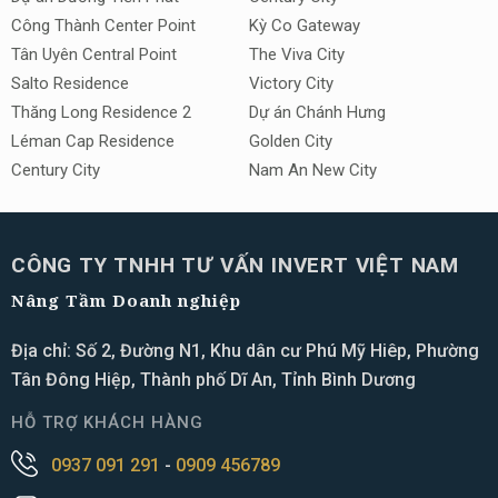
Công Thành Center Point
Kỳ Co Gateway
Tân Uyên Central Point
The Viva City
Salto Residence
Victory City
Thăng Long Residence 2
Dự án Chánh Hưng
Léman Cap Residence
Golden City
Century City
Nam An New City
CÔNG TY TNHH TƯ VẤN INVERT VIỆT NAM
Nâng Tầm Doanh nghiệp
Địa chỉ: Số 2, Đường N1, Khu dân cư Phú Mỹ Hiêp, Phường
Tân Đông Hiệp, Thành phố Dĩ An, Tỉnh Bình Dương
HỖ TRỢ KHÁCH HÀNG
0937 091 291
-
0909 456789