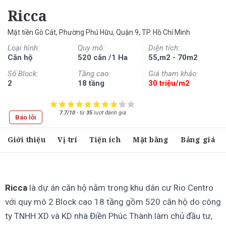
Ricca
Mặt tiền Gò Cát, Phường Phú Hữu, Quận 9, TP. Hồ Chí Minh
Loại hình:
Quy mô:
Diện tích:
Căn hộ
520 căn /1 Ha
55,m2 - 70m2
Số Block:
Tầng cao:
Giá tham khảo:
2
18 tầng
30 triệu/m2
7.7/10
-
từ
35
lượt đánh giá
Báo lỗi
Giới thiệu
Vị trí
Tiện ích
Mặt bằng
Bảng giá
Ricca
là dự án căn hộ nằm trong khu dân cư Rio Centro
với quy mô 2 Block cao 18 tầng gồm 520 căn hộ do công
ty TNHH XD và KD nhà Điền Phúc Thành làm chủ đầu tư,