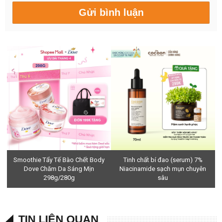
Smoothie Tẩy Tế Bào Chết Body
Tinh chất bí đao (serum) 7%
Dove Chăm Da Sáng Mịn
Niacinamide sạch mụn chuyên
298g/280g
sâu
TIN LIÊN QUAN