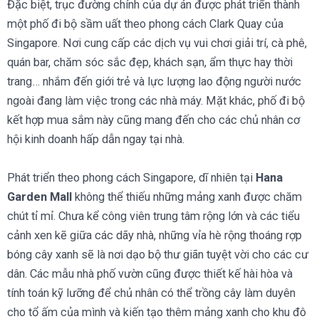
Đặc biệt, trục đường chính của dự án được phát triển thành
một phố đi bộ sầm uất theo phong cách Clark Quay của
Singapore. Nơi cung cấp các dịch vụ vui chơi giải trí, cà phê,
quán bar, chăm sóc sắc đẹp, khách sạn, ẩm thực hay thời
trang… nhắm đến giới trẻ và lực lượng lao động người nước
ngoài đang làm việc trong các nhà máy. Mặt khác, phố đi bộ
kết hợp mua sắm này cũng mang đến cho các chủ nhân cơ
hội kinh doanh hấp dẫn ngay tại nhà.
Phát triển theo phong cách Singapore, dĩ nhiên tại
Hana
Garden Mall
không thể thiếu những mảng xanh được chăm
chút tỉ mỉ. Chưa kể công viên trung tâm rộng lớn và các tiểu
cảnh xen kẽ giữa các dãy nhà, những vỉa hè rộng thoáng rợp
bóng cây xanh sẽ là nơi dạo bộ thư giãn tuyệt vời cho các cư
dân. Các mẫu nhà phố vườn cũng được thiết kế hài hòa và
tính toán kỹ lưỡng để chủ nhân có thể trồng cây làm duyên
cho tổ ấm của mình và kiến tạo thêm mảng xanh cho khu đô