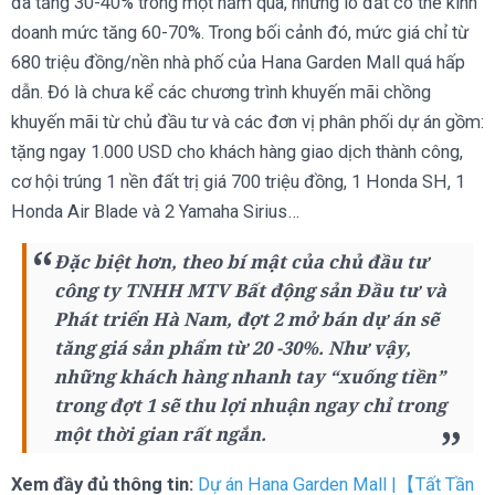
đã tăng 30-40% trong một năm qua, những lô đất có thể kinh
doanh mức tăng 60-70%. Trong bối cảnh đó, mức giá chỉ từ
680 triệu đồng/nền nhà phố của Hana Garden Mall quá hấp
dẫn. Đó là chưa kể các chương trình khuyến mãi chồng
khuyến mãi từ chủ đầu tư và các đơn vị phân phối dự án gồm:
tặng ngay 1.000 USD cho khách hàng giao dịch thành công,
cơ hội trúng 1 nền đất trị giá 700 triệu đồng, 1 Honda SH, 1
Honda Air Blade và 2 Yamaha Sirius…
Đặc biệt hơn, theo bí mật của chủ đầu tư
công ty TNHH MTV Bất động sản Đầu tư và
Phát triển Hà Nam, đợt 2 mở bán dự án sẽ
tăng giá sản phẩm từ 20 -30%. Như vậy,
những khách hàng nhanh tay “xuống tiền”
trong đợt 1 sẽ thu lợi nhuận ngay chỉ trong
một thời gian rất ngắn.
Xem đầy đủ thông tin:
Dự án Hana Garden Mall |【Tất Tần