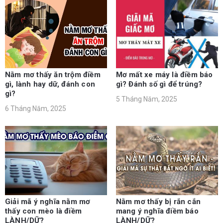
Nằm mơ thấy ăn trộm điềm
Mơ mất xe máy là điềm báo
gì, lành hay dữ, đánh con
gì? Đánh số gì để trúng?
gì?
5 Tháng Năm, 2025
6 Tháng Năm, 2025
Giải mã ý nghĩa nằm mơ
Nằm mơ thấy bị rắn cắn
thấy con mèo là điềm
mang ý nghĩa điềm báo
LÀNH/DỮ?
LÀNH/DỮ?