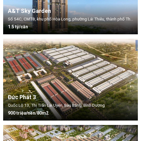
A&T Sky Garden
Số 54C, CMT8, khu phố Hòa Long, phường Lái Thiêu, thành phố Thuận An, tỉnh Bình Dương.
1.5 tỷ/căn
Đức Phát 3
Quốc Lộ 13, Thị Trấn Lai Uyên, Bàu Bàng, Bình Dương
900 triệu/nền/80m2