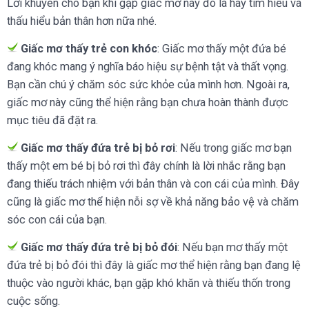
Lời khuyên cho bạn khi gặp giấc mơ này đó là hãy tìm hiểu và
thấu hiểu bản thân hơn nữa nhé.
Giấc mơ thấy trẻ con khóc
: Giấc mơ thấy một đứa bé
đang khóc mang ý nghĩa báo hiệu sự bệnh tật và thất vọng.
Bạn cần chú ý chăm sóc sức khỏe của mình hơn. Ngoài ra,
giấc mơ này cũng thể hiện rằng bạn chưa hoàn thành được
mục tiêu đã đặt ra.
Giấc mơ thấy đứa trẻ bị bỏ rơi
: Nếu trong giấc mơ bạn
thấy một em bé bị bỏ rơi thì đây chính là lời nhắc rằng bạn
đang thiếu trách nhiệm với bản thân và con cái của mình. Đây
cũng là giấc mơ thể hiện nỗi sợ về khả năng bảo vệ và chăm
sóc con cái của bạn.
Giấc mơ thấy đứa trẻ bị bỏ đói
: Nếu bạn mơ thấy một
đứa trẻ bị bỏ đói thì đây là giấc mơ thể hiện rằng bạn đang lệ
thuộc vào người khác, bạn gặp khó khăn và thiếu thốn trong
cuộc sống.