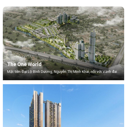
The One World
Mặt tiền Đại Lộ Bình Dương, Nguyễn Thị Minh Khai, nối với Vành đai 3, Phường .Thuận Giao, TP.Thuận An, Tỉnh Bình Dương.