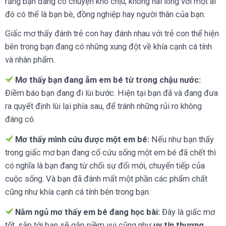
rằng bạn đang có chuyện khó chịu, không hài lòng với một ai
đó có thể là bạn bè, đồng nghiệp hay người thân của bạn.
Giấc mơ thấy đánh trẻ con hay đánh nhau với trẻ con thể hiện
bên trong bạn đang có những xung đột về khía cạnh cá tính
và nhân phẩm.
Mơ thấy bạn đang ẵm em bé từ trong chậu nước:
Điềm báo bạn đang đi lùi bước. Hiện tại bạn đã và đang đưa
ra quyết định lùi lại phía sau, để tránh những rủi ro không
đáng có.
Mơ thấy mình cứu được một em bé:
Nếu như bạn thấy
trong giấc mơ bạn đang cố cứu sống một em bé đã chết thì
có nghĩa là bạn đang từ chối sự đổi mới, chuyển tiếp của
cuộc sống. Và bạn đã đánh mất một phần các phẩm chất
cũng như khía cạnh cá tính bên trong bạn.
Nằm ngủ mơ thấy em bé đang học bài:
Đây là giấc mơ
tốt, sắp tới bạn sẽ gặp niềm vui cũng như
uy tín thương