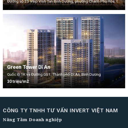
Đường số 25 Vsip Vĩnh Tan Bình Dương, phường Chánh Phú Hòa, thị xã Bến Cát, tỉnh Bình Dương
Green Tower Dĩ An
Quốc lộ 1K và Đường GS1, Thành phố Dĩ An, Bình Dương
30 triệu/m2
CÔNG TY TNHH TƯ VẤN INVERT VIỆT NAM
Nâng Tầm Doanh nghiệp