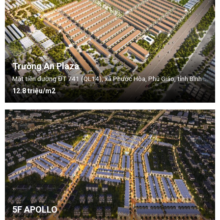
Trường An Plaza
Mặt tiền đường ĐT 741 (QL14), xã Phước Hòa, Phú Giáo, tỉnh Bình Dương
12.8 triệu/m2
5F APOLLO