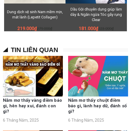
Dầu Gội dhuyên dụng giúp làm
Dung dịch vệ sinh Nam mềm mịn,
dày & Ngăn ngừa Tóc gãy rụng
mát lành (Lepetit Collagen)
Clear
219.000₫
181.000₫
279.000₫
223.000₫
TIN LIÊN QUAN
Nằm mơ thấy vàng điềm báo
Nằm mơ thấy chuột điềm
gì, hên hay xui, đánh con
báo gì, lành hay dữ, đánh số
gì?
gì?
6 Tháng Năm, 2025
6 Tháng Năm, 2025