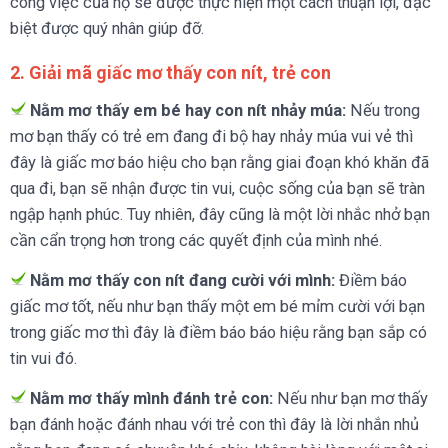
công việc của họ sẽ được thực hiện một cách thuận lợi, đặc
biệt được quý nhân giúp đỡ.
2. Giải mã giấc mơ thấy con nít, trẻ con
Nằm mơ thấy em bé hay con nít nhảy múa:
Nếu trong
mơ bạn thấy có trẻ em đang đi bộ hay nhảy múa vui vẻ thì
đây là giấc mơ báo hiệu cho bạn rằng giai đoạn khó khăn đã
qua đi, bạn sẽ nhận được tin vui, cuộc sống của bạn sẽ tràn
ngập hạnh phúc. Tuy nhiên, đây cũng là một lời nhắc nhở bạn
cần cẩn trọng hơn trong các quyết định của mình nhé.
Nằm mơ thấy con nít đang cười với mình:
Điềm báo
giấc mơ tốt, nếu như bạn thấy một em bé mỉm cười với bạn
trong giấc mơ thì đây là điềm báo báo hiệu rằng bạn sắp có
tin vui đó.
Nằm mơ thấy mình đánh trẻ con:
Nếu như bạn mơ thấy
bạn đánh hoặc đánh nhau với trẻ con thì đây là lời nhắn nhủ