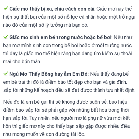
Giấc mơ thấy bị xa, chia cách con cái
: Giấc mơ này thể
hiện sự thất bại của một số nỗ lực cá nhân hoặc một trở ngại
nào đó của một số lý tưởng mà bạn có.
Giấc mơ sinh em bé trong nước hoặc bể bơi
: Nếu như
bạn mơ mình sinh con trong bể bơi hoặc ở môi trường nước
thì đây là giấc mơ thể hiện rằng bạn đang tìm kiếm sự thoải
mái cho bản thân.
Ngủ Mơ Thấy Bồng hay ẵm Em Bé:
Nếu thấy đang bế
em bé trai thì đó là điềm báo tốt đẹp cho bạn và gia đình,
sắp tới những kế hoạch đều sẽ đạt được thành tựu nhất định.
Nếu đó là em bé gái thì sẽ không được suôn sẻ, báo hiệu
điềm báo sắp tới sẽ phải gặp với những bất hòa trong thời
hạn sắp tới. Tuy nhiên, nếu người mơ là phụ nữ vừa mới kết
hôn thì giấc mơ này cho thấy bạn sắp gặp được nhiều điều
như mong muốn về con đường tài lộc.