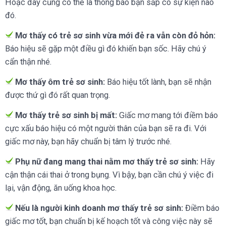
Hoặc đây cũng có thể là thông báo bạn sắp có sự kiện nào
đó.
Mơ thấy có trẻ sơ sinh vừa mới đẻ ra vẫn còn đỏ hỏn:
Báo hiệu sẽ gặp một điều gì đó khiến bạn sốc. Hãy chú ý
cẩn thận nhé.
Mơ thấy ôm trẻ sơ sinh:
Báo hiệu tốt lành, bạn sẽ nhận
được thứ gì đó rất quan trọng.
Mơ thấy trẻ sơ sinh bị mất:
Giấc mơ mang tới điềm báo
cực xấu báo hiệu có một người thân của bạn sẽ ra đi. Với
giấc mơ này, bạn hãy chuẩn bị tâm lý trước nhé.
Phụ nữ đang mang thai nằm mơ thấy trẻ sơ sinh:
Hãy
cận thận cái thai ở trong bụng. Vì bậy, bạn cần chú ý việc đi
lại, vận động, ăn uống khoa học.
Nếu là người kinh doanh mơ thấy trẻ sơ sinh:
Điềm báo
giấc mơ tốt, bạn chuẩn bị kế hoạch tốt và công việc này sẽ