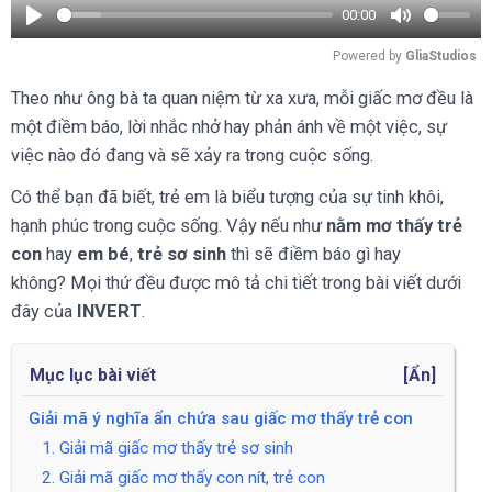
00:00
Play
Mute
Powered by 
GliaStudios
Theo như ông bà ta quan niệm từ xa xưa, mỗi giấc mơ đều là
một điềm báo, lời nhắc nhở hay phản ánh về một việc, sự
việc nào đó đang và sẽ xảy ra trong cuộc sống.
Có thể bạn đã biết, trẻ em là biểu tượng của sự tinh khôi,
hạnh phúc trong cuộc sống. Vậy nếu như
nằm mơ thấy trẻ
con
hay
em bé
,
trẻ sơ sinh
thì sẽ điềm báo gì hay
không? Mọi thứ đều được mô tả chi tiết trong bài viết dưới
đây của
INVERT
.
Mục lục bài viết
[
Ẩn
]
Giải mã ý nghĩa ẩn chứa sau giấc mơ thấy trẻ con
1. Giải mã giấc mơ thấy trẻ sơ sinh
2. Giải mã giấc mơ thấy con nít, trẻ con