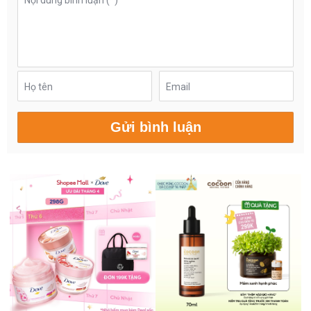
Họ tên
Email