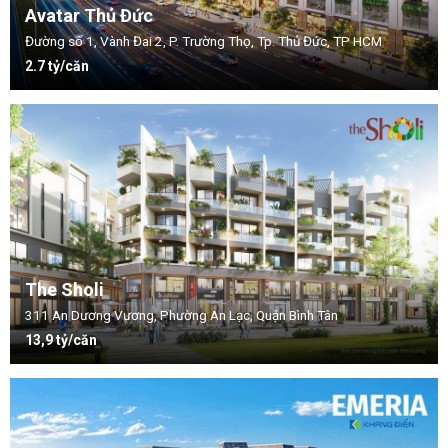
Avatar Thủ Đức
Đường số 1, Vành Đai 2, P. Trường Thọ, Tp. Thủ Đức, TP HCM
2.7 tỷ/căn
The Sholi
311 An Dương Vương, Phường An Lạc, Quận Bình Tân
13,9 tỷ/căn