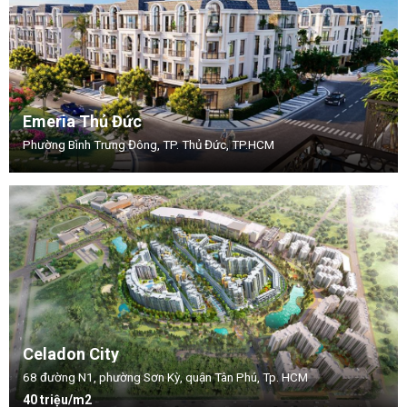
Emeria Thủ Đức
Phường Bình Trưng Đông, TP. Thủ Đức, TP.HCM
Celadon City
68 đường N1, phường Sơn Kỳ, quận Tân Phú, Tp. HCM
40 triệu/m2