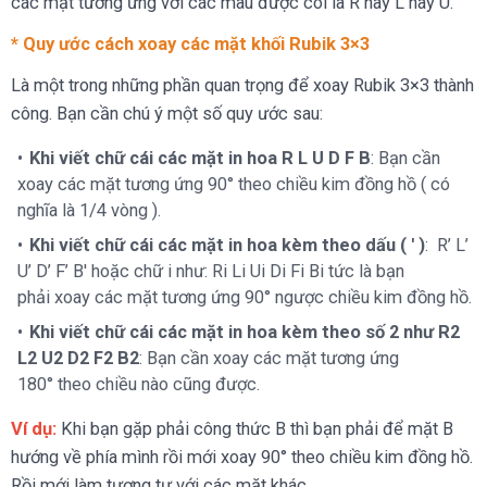
các mặt tương ứng với các màu được coi là R hay L hay U.
* Quy ước cách xoay các mặt khối Rubik 3×3
Là một trong những phần quan trọng để xoay Rubik 3×3 thành
công. Bạn cần chú ý một số quy ước sau:
Khi viết chữ cái các mặt in hoa R L U D F B
: Bạn cần
xoay các mặt tương ứng 90° theo chiều kim đồng hồ ( có
nghĩa là 1/4 vòng ).
Khi viết chữ cái các mặt in hoa kèm theo dấu ( ' )
: R’ L’
U’ D’ F’ B' hoặc chữ i như: Ri Li Ui Di Fi Bi tức là bạn
phải xoay các mặt tương ứng 90° ngược chiều kim đồng hồ.
Khi viết chữ cái các mặt in hoa kèm theo số 2 như R2
L2 U2 D2 F2 B2
: Bạn cần xoay các mặt tương ứng
180° theo chiều nào cũng được.
Ví dụ:
Khi bạn gặp phải công thức B thì bạn phải để mặt B
hướng về phía mình rồi mới xoay 90° theo chiều kim đồng hồ.
Rồi mới làm tương tự với các mặt khác.